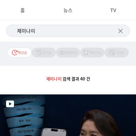
홈
뉴스
TV
최신순
과거순
많이본순
북마크순
기간순
제미나이
검색 결과 40 건