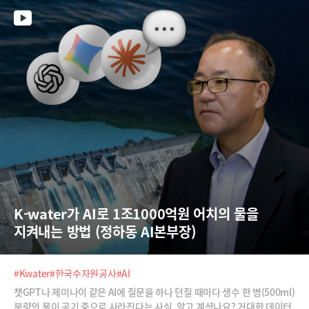
하는 AI의 시대가 열렸다는 것을 이번 구글 I/O를 통해 확인할 수 있었습니
다. 늘 재밌고 쉽게 AI를 설명해주는 최지웅 유캔랩스 대표가 구글 I/O 202
6에서 주목해봐야 하는 지점을 해설해드립니다.
K-water가 AI로 1조1000억원 어치의 물을 
지켜내는 방법 (정하동 AI본부장)
#Kwater
#한국수자원공사
#AI
챗GPT나 제미나이 같은 AI에 질문을 하나 던질 때마다 생수 한 병(500ml)
분량의 물이 공기 중으로 사라진다는 사실, 알고 계셨나요? 거대한 데이터