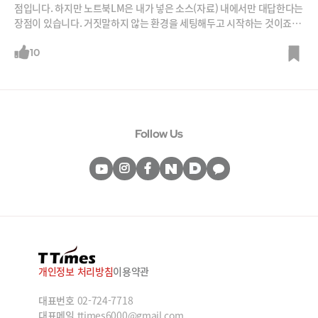
점입니다. 하지만 노트북LM은 내가 넣은 소스(자료) 내에서만 대답한다는
장점이 있습니다. 거짓말하지 않는 환경을 세팅해두고 시작하는 것이죠.
그래서 노트북LM을 활용하는 분들이 많은데요,최근 노트북LM의 기능이
업데이트 되면서 최강 AI툴로 거듭나고 있습니다. ‘노트북LM의 마녀’'라
10
불리는 김민정 이사로부터 노트북LM과 브라우저 플러그인을 결합해 자유
자재로 노트북LM을 조련하는 노하우를 들어봅니다.
Follow Us
개인정보 처리방침
이용약관
대표번호
02-724-7718
대표메일
ttimes6000@gmail.com