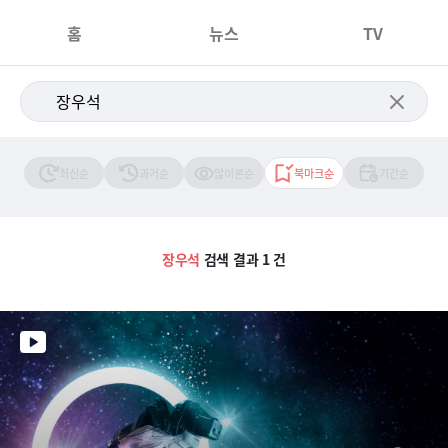
홈
뉴스
TV
최신순
과거순
많이본순
북마크순
기간순
장우석
검색 결과 1 건