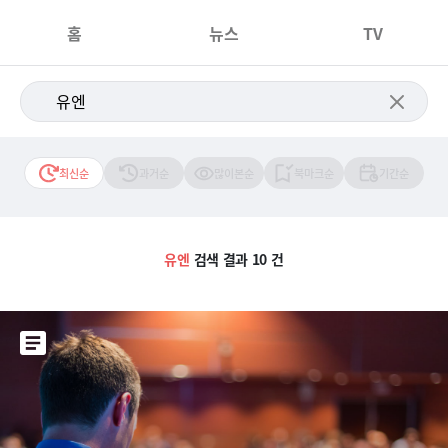
홈
뉴스
TV
최신순
과거순
많이본순
북마크순
기간순
유엔
검색 결과 10 건