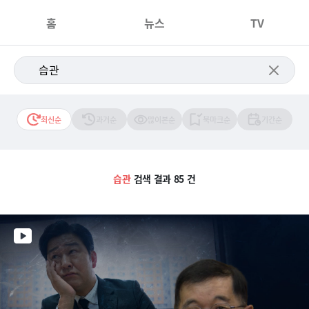
홈
뉴스
TV
최신순
과거순
많이본순
북마크순
기간순
습관
검색 결과 85 건