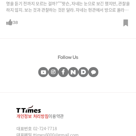
명을 듣기 전까지 모르는 걸까?”“왓슨, 자네는 눈으로 보긴 했지만, 관찰을
하지 않지. 보는 것과 관찰하는 것은 달라. 자네는 현관에서 방으로 올라오
는 계단을 매일 봤겠지. 아마 수백 번쯤. 그런데 계단은 몇 개지?”“그건...
모르겠는걸”“바로 그거야. 자네는 관찰(Observe)하지 않았어. 보기(Se
38
e)만 했지. 난 계단이 17개라는 걸 알고 있어. 난 보면서 동시에 관찰하거
든.” (코난 도일 ‘보헤미아 왕국 스캔들’)창조와 혁신에 필요한 도구 혹은
과정엔 ‘상상’, ‘연결짓기’. ‘패턴읽기’. ‘유추’ 등 여러 가지가 언급된다. 그
러나 첫 번째 단계는 무엇보다 ‘관찰’이다. 무언가를 뚫어지게 적극적으로
골똘히 보는 것. 수동적으로 세상을 바라볼 때 감각기관을 스쳐 지나가는
Follow Us
수많은 정보는 ‘인상’을 만들어내는 데 그친다. 그러나 적극적인 관찰을 통
하면 그 인상은 의미 있는 지식과 통찰로 전환된다. 그
개인정보 처리방침
이용약관
대표번호
02-724-7718
대표메일
ttimes6000@gmail.com