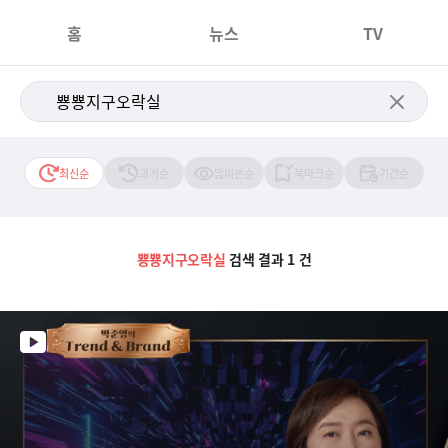
홈
뉴스
TV
최신순
과거순
많이본순
북마크순
기간순
뿅뿅지구오락실
검색 결과 1 건