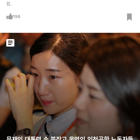
럼.
198
문재인 대통령 손 붙잡고 울먹인 인천공항 노동자들