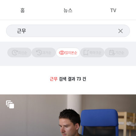
홈
뉴스
TV
최신순
과거순
많이본순
북마크순
기간순
근무
검색 결과 73 건