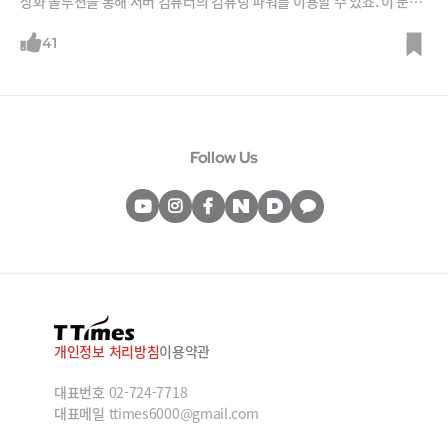
상화 솔루션을 통해 서버 컴퓨터의 컴퓨팅 파워를 이용할 수 있죠. 이 분야
의 세계적 회사를 만든 송영길 엔컴퓨팅 대표으로부터 가상화컴퓨팅의 원
리를 들어봅니다. 송 대표는 25년전 실리콘밸리로 건너가 회사를 창업해
41
나스닥에 상장시킨, 실리콘밸리 한국인들에게는 대부와 같은 분이죠.
Follow Us
개인정보 처리방침
이용약관
대표번호
02-724-7718
대표메일
ttimes6000@gmail.com