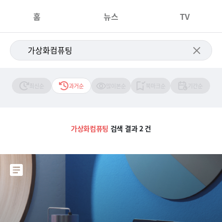
홈
뉴스
TV
최신순
과거순
많이본순
북마크순
기간순
가상화컴퓨팅
검색 결과 2 건