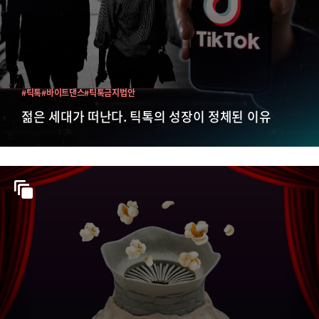
#틱톡
#바이트댄스
#틱톡금지법안
젊은 세대가 떠난다. 틱톡의 성장이 정체된 이유