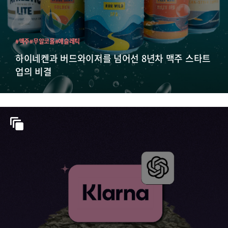
#맥주
#무알코올
#애슬레틱
하이네켄과 버드와이저를 넘어선 8년차 맥주 스타트
업의 비결