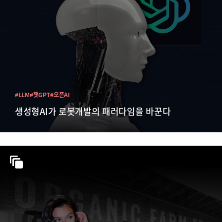
#LLM
#챗GPT
#오픈AI
생성형AI가 로봇개발의 패러다임을 바꾼다