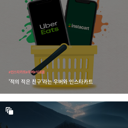
#인스타카트
#우버
#식료품
'적의 적은 친구'라는 우버와 인스타카트