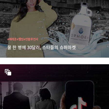
#에레혼
#웰빙
#인플루언서
물 한 병에 30달러, 스타들의 슈퍼마켓