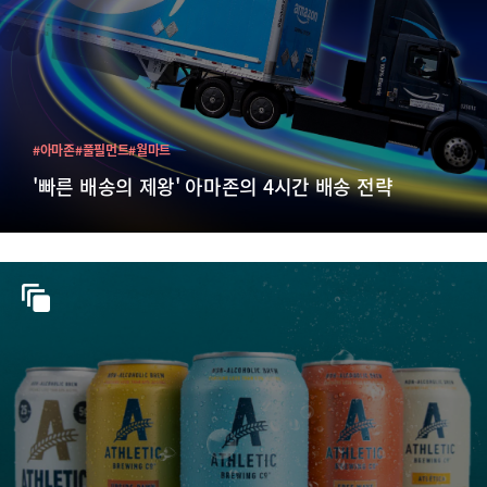
#아마존
#풀필먼트
#월마트
'빠른 배송의 제왕' 아마존의 4시간 배송 전략