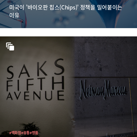
미국이 '바이오판 칩스(Chips)' 정책을 밀어붙이는
이유
#백화점
#유통
#명품