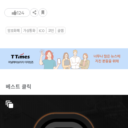
124
암호화폐
가상통화
ICO
코인
골렘
베스트 클릭