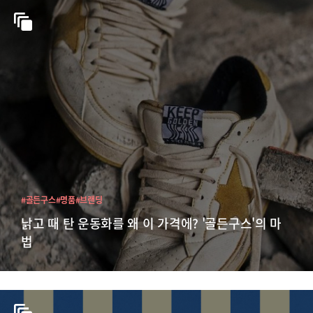
#골든구스
#명품
#브랜딩
낡고 때 탄 운동화를 왜 이 가격에? '골든구스'의 마
법