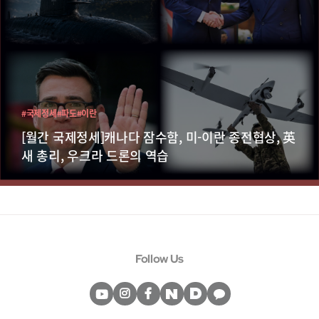
#국제정세
#파도
#이란
[월간 국제정세]캐나다 잠수함, 미-이란 종전협상, 英
새 총리, 우크라 드론의 역습
Follow Us