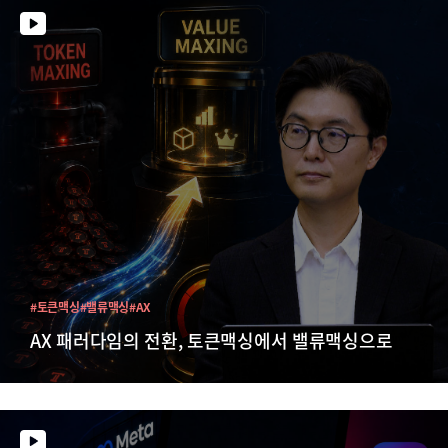
#토큰맥싱
#밸류맥싱
#AX
AX 패러다임의 전환, 토큰맥싱에서 밸류맥싱으로