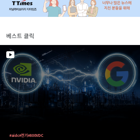
베스트 클릭
#aidc
#전기
#800VDC