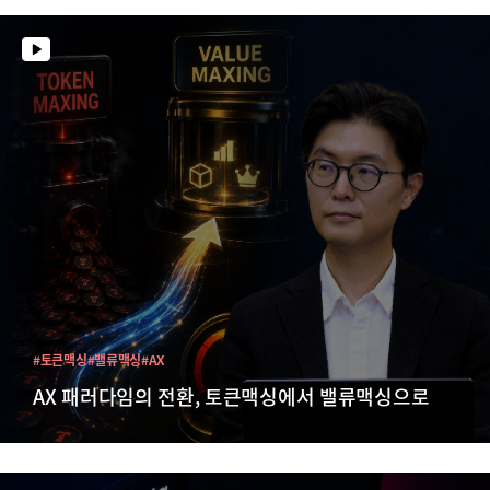
#토큰맥싱
#밸류맥싱
#AX
AX 패러다임의 전환, 토큰맥싱에서 밸류맥싱으로