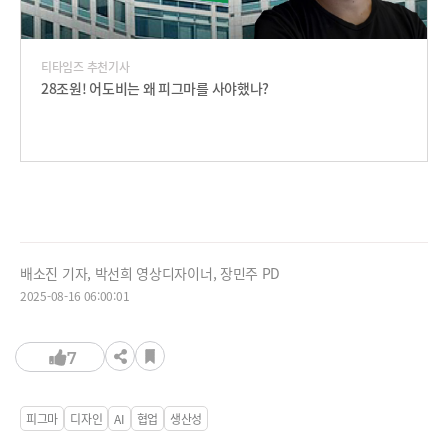
티타임즈 추천기사
28조원! 어도비는 왜 피그마를 사야했나?
배소진 기자, 박선희 영상디자이너, 장민주 PD
2025-08-16 06:00:01
7
피그마
디자인
AI
협업
생산성