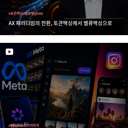
#토큰맥싱
#밸류맥싱
#AX
AX 패러다임의 전환, 토큰맥싱에서 밸류맥싱으로
#메타
#AI
#뮤즈이미지