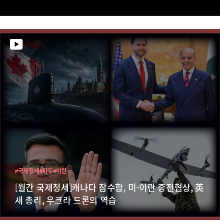
#국제정세
#파도
#이란
[월간 국제정세]캐나다 잠수함, 미-이란 종전협상, 英
새 총리, 우크라 드론의 역습