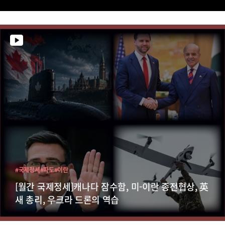
#국제정세
#파도
#이란
[월간 국제정세]캐나다 잠수함, 미-이란 종전협상, 英
새 총리, 우크라 드론의 역습