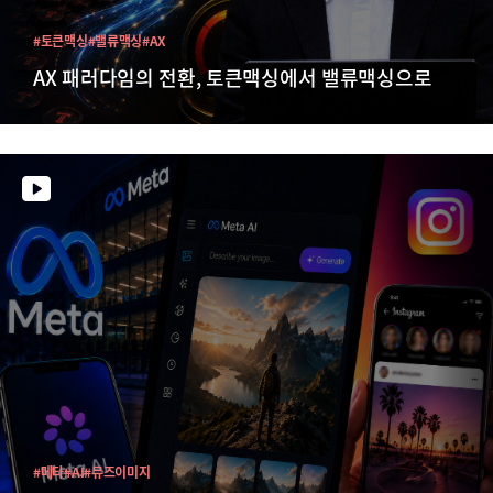
#토큰맥싱
#밸류맥싱
#AX
AX 패러다임의 전환, 토큰맥싱에서 밸류맥싱으로
#메타
#AI
#뮤즈이미지