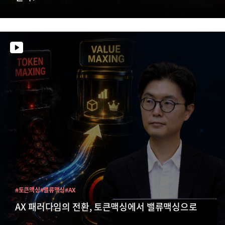
#토큰맥싱
#밸류맥싱
#AX
AX 패러다임의 전환, 토큰맥싱에서 밸류맥싱으로