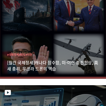
#국제정세
#파도
#이란
[월간 국제정세]캐나다 잠수함, 미-이란 종전협상, 英
새 총리, 우크라 드론의 역습