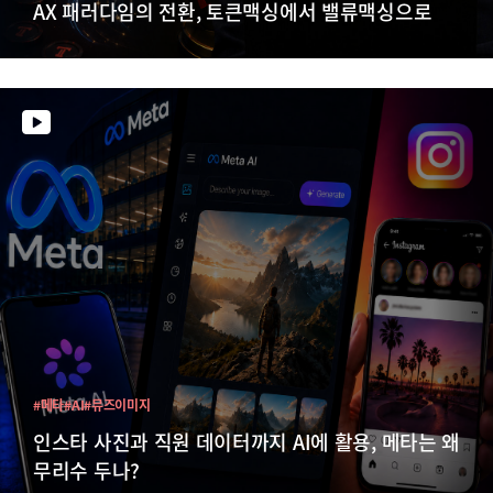
AX 패러다임의 전환, 토큰맥싱에서 밸류맥싱으로
#메타
#AI
#뮤즈이미지
인스타 사진과 직원 데이터까지 AI에 활용, 메타는 왜
무리수 두나?