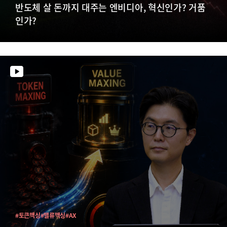
반도체 살 돈까지 대주는 엔비디아, 혁신인가? 거품
인가?
#토큰맥싱
#밸류맥싱
#AX