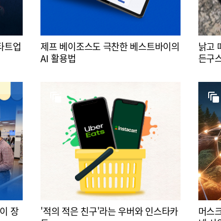
스타트업
제프 베이조스도 극찬한 베스트바이의
낡고 
AI 활용법
든구스
이 장
'적의 적은 친구'라는 우버와 인스타카
머스크