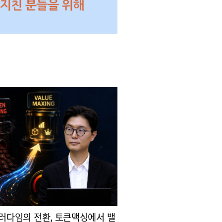
패러다임의 전환, 토큰맥싱에서 밸