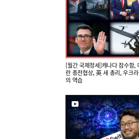
[월간 국제정세]캐나다 잠수함, 
란 종전협상, 英 새 총리, 우크라
의 역습