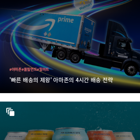
#아마존
#풀필먼트
#월마트
'빠른 배송의 제왕' 아마존의 4시간 배송 전략