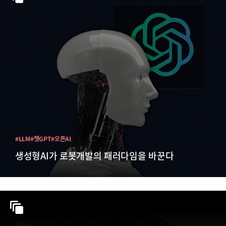
#LLM
#챗GPT
#오픈AI
생성형AI가 로봇개발의 패러다임을 바꾼다