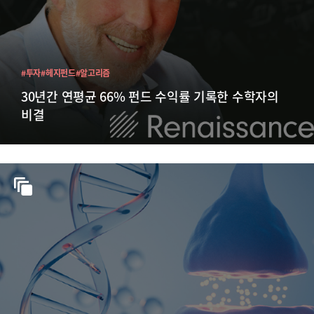
#투자
#헤지펀드
#알고리즘
30년간 연평균 66% 펀드 수익률 기록한 수학자의
비결