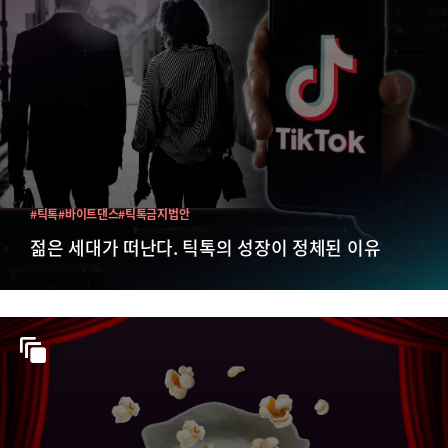
#틱톡
#바이트댄스
#틱톡금지법안
젊은 세대가 떠난다. 틱톡의 성장이 정체된 이유