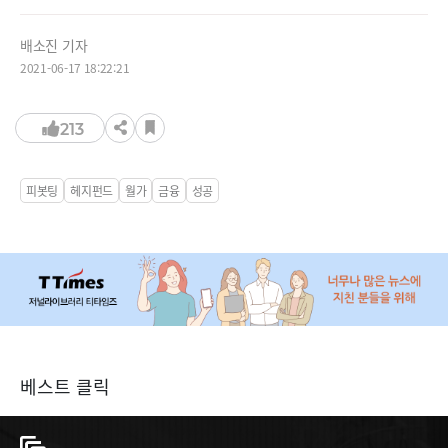
배소진 기자
2021-06-17 18:22:21
213
피봇팅
헤지펀드
월가
금융
성공
베스트 클릭