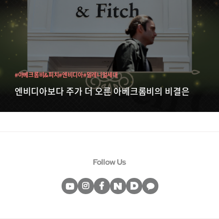
#아베크롬비&피치
#엔비디아
#밀레니얼세대
엔비디아보다 주가 더 오른 아베크롬비의 비결은
Follow Us