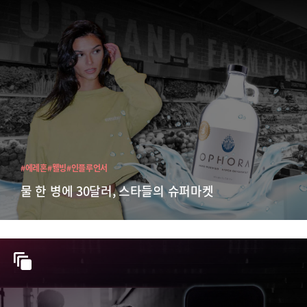
#에레혼
#웰빙
#인플루언서
물 한 병에 30달러, 스타들의 슈퍼마켓