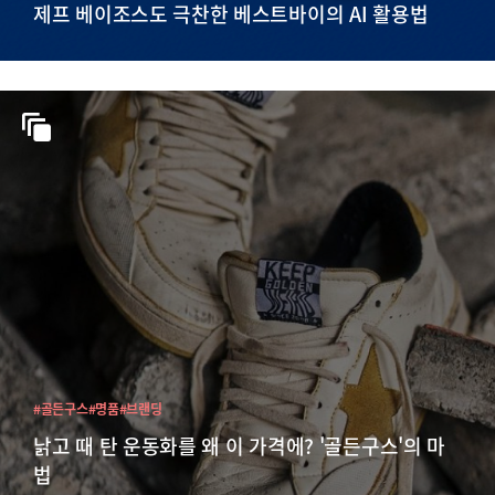
제프 베이조스도 극찬한 베스트바이의 AI 활용법
#골든구스
#명품
#브랜딩
낡고 때 탄 운동화를 왜 이 가격에? '골든구스'의 마
법