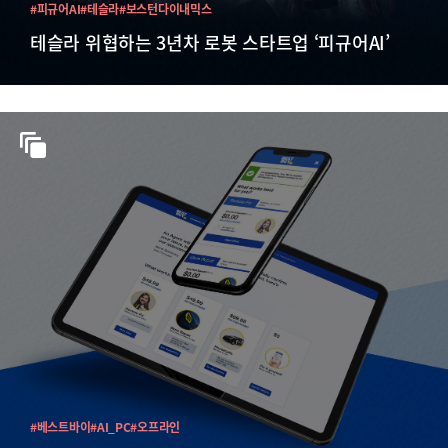
#피규어AI
#테슬라
#보스턴다이내믹스
테슬라 위협하는 3년차 로봇 스타트업 ‘피규어AI’
#베스트바이
#AI_PC
#오프라인