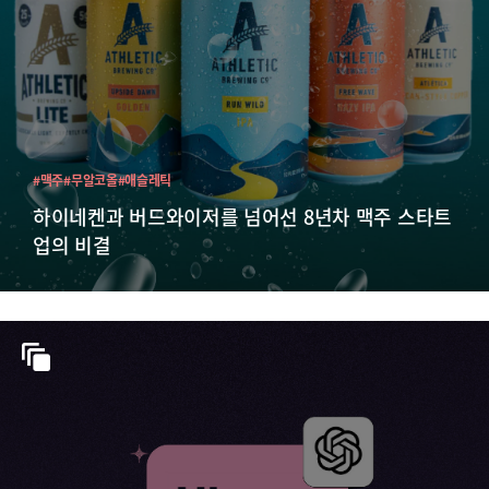
#맥주
#무알코올
#애슬레틱
하이네켄과 버드와이저를 넘어선 8년차 맥주 스타트
업의 비결