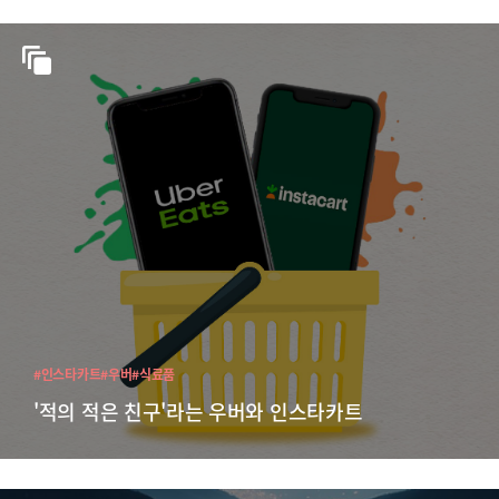
#인스타카트
#우버
#식료품
'적의 적은 친구'라는 우버와 인스타카트