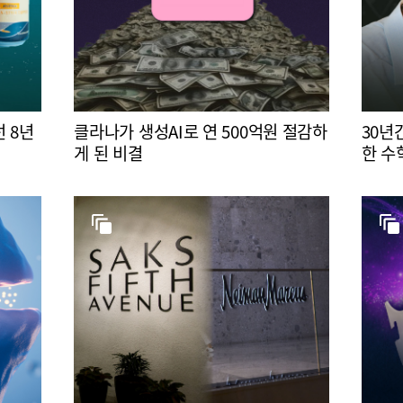
 8년
클라나가 생성AI로 연 500억원 절감하
30년
게 된 비결
한 수