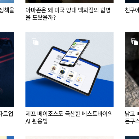
 정책을
아마존은 왜 미국 양대 백화점의 합병
친구에
을 도왔을까?
스타트업
제프 베이조스도 극찬한 베스트바이의
낡고 
AI 활용법
든구스