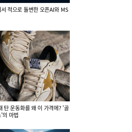
서 적으로 돌변한 오픈AI와 MS
때 탄 운동화를 왜 이 가격에? '골
'의 마법