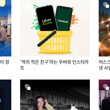
이 장
'적의 적은 친구'라는 우버와 인스타카
머스크
트
넷 사