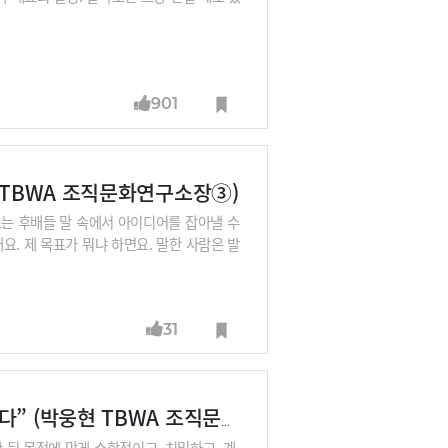
901
현 TBWA 조직문화연구소장③)
르는 후배들 말 속에서 아이디어를 잡아낼 수
. 제 목표가 뭐냐 하면요. 말한 사람은 발
풋의 시간이 필요해요. 요즘에는 외부의 자
어야 내면에서 올라오는, 나로부터 솟아 나
어떻게 해야 창의적일 수 있는지, 조직은 어
31
장에게서 들어봅니다.
“아이디어 몇 개씩 가져와? 아이디어는 벽돌이 아니다” (박웅현 TBWA 조직문화연구소장②)
뒤 목적에 맞게 수학적이고, 치밀하고, 계