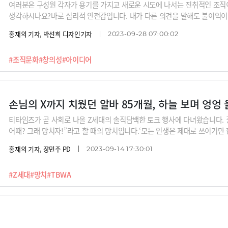
여러분은 구성원 각자가 용기를 가지고 새로운 시도에 나서는 진취적인 조직
생각하시나요?바로 심리적 안전감입니다. 내가 다른 의견을 말해도 불이익이나
아이디어를 내면 ’그래 한번 해보자. 안 되면 할 수 없지‘라며 조직이 지지
홍재의 기자, 박선희 디자인기자
2023-09-28 07:00:02
텀인사이트 대표의 ‘심리적 안전감’ 강의 3편을 한데 묶었습니다. ① 잘 될 
2.9대 1 ② ‘네가 뭘 안다고?“ ”그럼 네가 해봐“ 이런 조직이 가망 없는 이
#조직문화
#창의성
#아이디어
증후군 버려라
손님의 X까지 치웠던 알바 85개월, 하늘 보며 엉엉
티타임즈가 곧 사회로 나올 Z세대의 솔직담백한 토크 행사에 다녀왔습니다. 광
어때? 그래 망치자!”라고 할 때의 망치입니다.‘모든 인생은 제대로 쓰이기만 
즘 Z는 어떤 생각, 어떤 고민을 하고 사는지 쏟아내는 서사에 한번 감정이입을
홍재의 기자, 장민주 PD
2023-09-14 17:30:01
까지 치워야 했던 21살, 늘 남을 배려해야 한다는 강박 때문에 불안장애 속
다.“세상은 권선징악이 통하지 않더라”는 이들은 어떻게 힘든 현실을 이겨내
#Z세대
#망치
#TBWA
AI시대 자녀는 어떻게 키워야 하나? “원시인처럼 