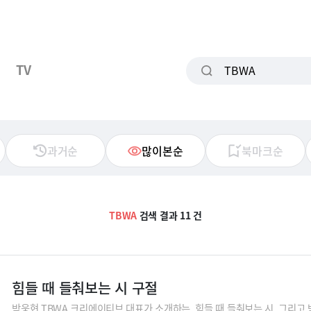
TV
과거순
많이본순
북마크순
TBWA
검색 결과 11 건
힘들 때 들춰보는 시 구절
박웅현 TBWA 크리에이티브 대표가 소개하는, 힘들 때 들춰보는 시. 그리고 