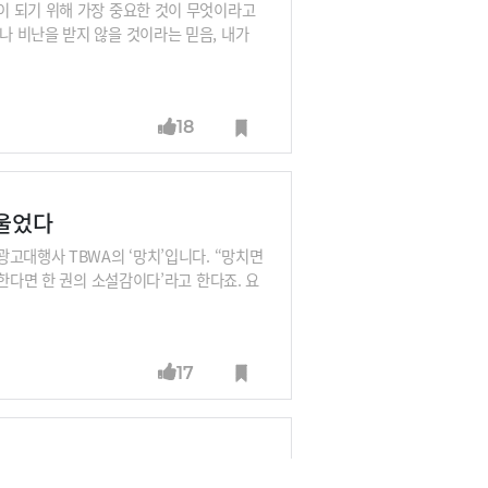
이 되기 위해 가장 중요한 것이 무엇이라고
 비난을 받지 않을 것이라는 믿음, 내가
해줄 거라는 믿음입니다.티타임즈가 황성현 퀀
거라는 생각, 어려울 거라는 생각~ 황금비율은
유 ③ 리더는 힘든 때일수록 ’나만 고생해‘ 희생
18
 울었다
고대행사 TBWA의 ‘망치’입니다. “망치면
한다면 한 권의 소설감이다’라고 한다죠. 요
 해보시죠.알바 85개월을 하며 손님들의 X
에서 살아야 했던 20살 청년들의 이야기입니
고 있을까요?
17
키워라”