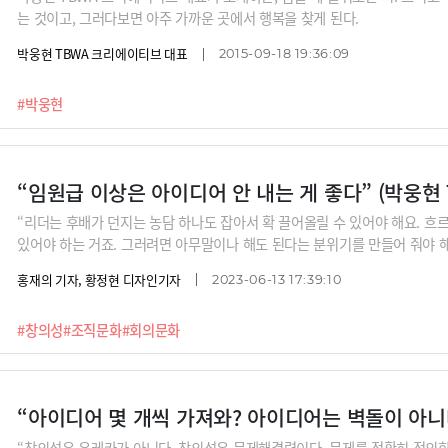
는 것이고, 그러다보면 아주 가까운 곳에서 행복을 찾게 된다.
박웅현 TBWA 크리에이티브 대표
2015-09-18 19:36:09
#박웅현
“임원급 이상은 아이디어 안 내는 게 좋다” (박웅
“리더는 후배가 던지는 농담 하나도 잡아서 확 끌어올릴 수 있어야 해요. 흐
있어야 하는 거죠. 그러려면 아무말이나 해도 된다는 분위기를 만들어 줘야 해요
견하지 못한 말의 가치를 발견해주는 선배가 되는 거예요.”“창의적이려면 노
홍재의 기자, 황정현 디자인기자
2023-06-13 17:39:10
극들만 들어가고 있거든요. 인풋하지 말고 아웃풋하지 말고 노풋의 시간이 있
오는 것을 찾을 수 있어요. 검색의 시대에 사유를 회복해야 되는 거죠.”나는 
#창의성
#조직문화
#회의문화
떻게 해야 창의적일 수 있는지 광고계 거장 박웅현 TBWA 조직문화연구소
“창의성은 유레카가 아니다. 창의성은 문제해결력이다. 문제를 정확히 정의한 