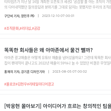
티타임즈가 지난 달 16일 개최한 오픈토크 세션2 ‘공감할 줄 아는 조직이 
의 다이내믹했던 질의응답과 분위기를 그대로 담지는 못했지만 우리의 조직은
어야 할지 인사이트를 얻어보시기 바랍니다. 박웅현 TBWA 조직문화 연구소장
구단비 기자, 장민주 PD
2023-12-10 07:00:01
대학장, 황성현 퀀텀인사이트 대표, 김영덕 디캠프 대표가 참여해주셨습니다.
#조직문화,
#리더십,
#공감
똑똑한 회사들은 왜 아마존에서 물건 뺄까?
아마존 광고매출은 어떻게 유튜브 매출을 넘어섰을까요? 그런데 똑똑한 회사
집이 팬데믹이 끝나고도 2022년 매출이 59%나 늘 수 있었던 비결은 무엇
리테일 미디어로 나서고 있기 때문입니다. 한마디로 파는 물건이 무엇이든 
홍재의 기자, 강기훈 디자인기자
2023-08-05 07:00:02
어가 되고 있는 것이죠.쇼핑몰은 어떻게 미디어가 되어가고 있는 것일까요? 
C 광고, 피키캐스트에서 모바일광고, 현재 몰로코에서 머신러닝 광고를 하고
#몰로코
#김현우
#리테일미디어광고
니다.
[박웅현 몰아보기] 아이디어가 흐르는 창의적인 팀