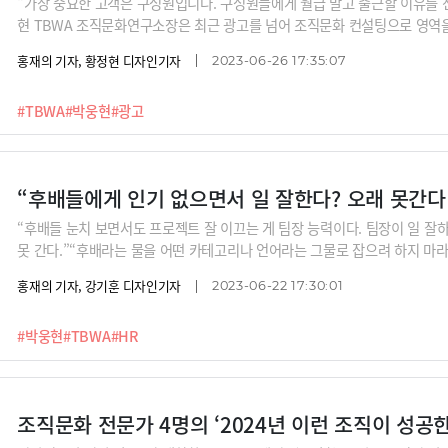
"가장 중요한 고객은 구성원입니다. 구성원들에게 월급 말고 출근할 이유를 
현 TBWA 조직문화연구소장은 최근 광고를 넘어 조직문화 컨설팅으로 영역
니케이션이 결국 광고라는 외부 커뮤니케이션과 유사하다는 것이죠. 구성원들
홍재의 기자, 황정현 디자인기자
2023-06-26 17:35:07
니다. 리더들은, 선배들은 어떻게 구성원들을 설득하고 감동을 선사할 수 있
#TBWA
#박웅현
#광고
“후배들 눈치 보면서도 프로젝트 잘 이끄는 게 팀장 능력이다. 팀장이 일 잘
못 간다.”“후배라는 물을 어떤 카테고리나 언어라는 그물로 잡으려 하지 마라. 
이 안 되면 내가 무슨 팀장이니?’ 팀장이라면 이 정도는 되어야 한다.”“선
홍재의 기자, 강기훈 디자인기자
2023-06-22 17:30:01
주민이다. 내가 그들의 땅으로 왔다고 생각해야 한다. 내가 적응하지 않으면
를 실패로 이끌 것이다.”선배는 후배에게 어떻게 신뢰를 얻어야 할지, 부드
#박웅현
#TBWA
#HR
계 거장 박웅현 TBWA 조직문화연구소장에게서 들어봅니다