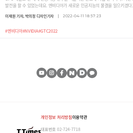
발전을 할 수 있었는데요. 엔비디아가 새로운 인공지능의 물결을 일으키겠다
한 로보틱스와 디지털 트윈 기술입니다. 이를 위해 엔비디아는 연례 개발자 행
이재원 기자, 박의정 디자인기자
2022-04-11 18:57:23
소프트웨를 공개했는데요. 인공지능 생태계를 이끌어 가는 엔비디아의 기술
#엔비디아
#NVIDIA
#GTC2022
개인정보 처리방침
이용약관
대표번호
02-724-7718