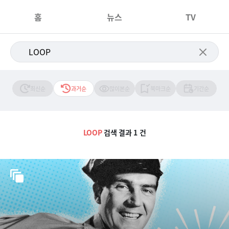
홈
뉴스
TV
최신순
과거순
많이본순
북마크순
기간순
LOOP
검색 결과 1 건