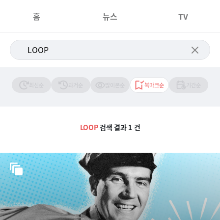
홈
뉴스
TV
최신순
과거순
많이본순
북마크순
기간순
LOOP
검색 결과 1 건