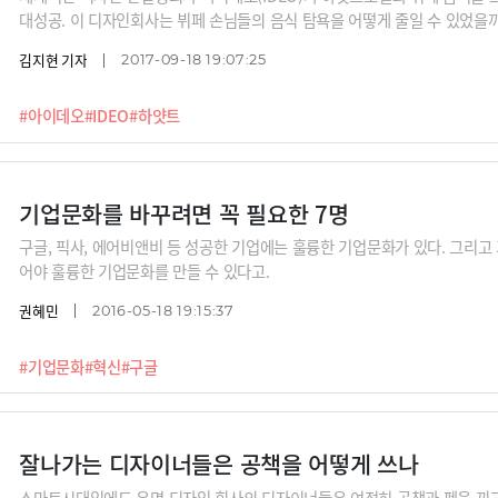
대성공. 이 디자인회사는 뷔페 손님들의 음식 탐욕을 어떻게 줄일 수 있었을
김지현 기자
2017-09-18 19:07:25
#아이데오
#IDEO
#하얏트
기업문화를 바꾸려면 꼭 필요한 7명
구글, 픽사, 에어비앤비 등 성공한 기업에는 훌륭한 기업문화가 있다. 그리고
어야 훌륭한 기업문화를 만들 수 있다고.
권혜민
2016-05-18 19:15:37
#기업문화
#혁신
#구글
잘나가는 디자이너들은 공책을 어떻게 쓰나
스마트시대임에도 유명 디자인 회사의 디자이너들은 여전히 공책과 펜을 끼고