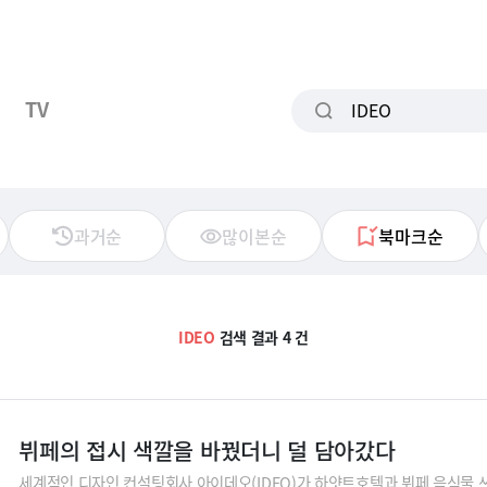
TV
과거순
많이본순
북마크순
IDEO
검색 결과 4 건
뷔페의 접시 색깔을 바꿨더니 덜 담아갔다
세계적인 디자인 컨설팅회사 아이데오(IDEO)가 하얏트호텔과 뷔페 음식물 