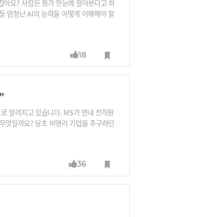
 감잡아요? 사람은 뭔가 한눈에 알아본다고 하
4 등 엄청난 AI의 능력을 어떻게 이해해야 할
 AI 1세대인 이호수 전 SKT 사장의 이야
는 인간보다 더 빨리 달리는 것이 놀라운 일
18
”
것으로 알려지고 있습니다. MS가 연내 전직원
 무엇일까요? 당초 비영리 기업을 추구하던
바스기는 "천국에서 맺은 결혼과 같다“고 말
36