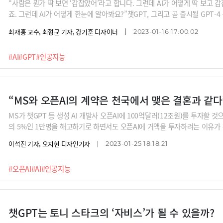
“사람은 뭔가 딱 보면 ‘감잡았어’라고 합니다. 그런데 AI가 어떻게 딱 보고
죠. 그런데 AI가 어떻게 한눈에 알아봐요?”챗GPT, 그리고 곧 출시될 GPT-
까요? 인간의 지능을 대체하는 범용AI는 가능할까요? IBM 왓슨 연구소 출신의
최재홍 교수, 최형균 기자, 강기훈 디자이너
2023-01-16 17:00:02
기를 들어보시죠. “AI는 마법의 수도꼭지가 아니다. 자동차가 가장 빨리 달리
인가? 누군가 AI의 미래에 대한 과대포장에 대해 이의를 제기해야 한다.”
#AI
#GPT
#인공지능
“MS와 오픈AI의 계약은 천국에서 맺은 결혼과 같다
MS가 챗GPT 등 생성 AI 개발사 오픈AI에 100억달러(12조원)를 투자할 
의 5%인 1만명을 해고하기로 하면서도 오픈AI에 거액을 투자하려는 이유가
오픈AI는 왜 MS와 손을 잡은 것일까요? 두 회사에 대해 구글 전 고문인 칼 
이석진 기자, 오지현 디자인기자
2023-01-25 18:18:21
했는데 이들은 어떤 천국을 바라는 것일까요?
#오픈AI
#AI
#인공지능
챗GPT는 토니 스타크의 ‘자비스’가 될 수 있을까?