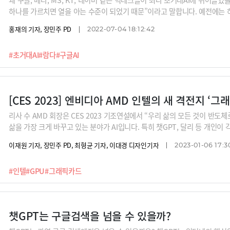
하나를 가르치면 열을 아는 수준이 되었기 때문”이라고 말합니다. 예전에는
이제는 일 좀 시킬 만한 대학생이 되었다는 것이죠. KT 최연소 임원이자, 
홍재의 기자, 장민주 PD
2022-07-04 18:12:42
거대AI가 무엇인지 들어봅니다.
#초거대AI
#람다
#구글AI
[CES 2023] 엔비디아 AMD 인텔의 새 격전지 ‘그
리사 수 AMD 회장은 CES 2023 기조연설에서 “우리 삶의 모든 것이 반
삶을 가장 크게 바꾸고 있는 분야가 AI입니다. 특히 챗GPT, 달리 등 개인이
있죠. 그래서 이번 CES를 봐도 엔비디아, AMD, 인텔 은 향후 그래픽카드
이재원 기자, 장민주 PD, 최형균 기자, 이대경 디자인기자
2023-01-06 17:3
D와 인텔이 엔비디아의 영역을 침범한 것이죠. 세 회사의 그래픽카드 전략을
#인텔
#GPU
#그래픽카드
챗GPT는 구글검색을 넘을 수 있을까?