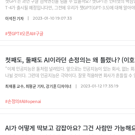
챗GPT는 과연 구글 검색엔진을 넘을 수 있을까요? 챗GPT는 인터넷의 핵심
T-4가 출시될 예정입니다만, 그전에 우리가 챗GPT(GPT-3.5)에 대해 알
이석진 기자
2023-01-10 19:07:33
#챗GPT
#오픈AI
#구글
첫째도, 둘째도 AI이라던 손정의는 왜 틀렸나? (이호수
”이제 인공지능은 돌처럼 널려있다. 앞으로는 인공지능이 있는 회사, 없는 회
나뉠 것이다. 그런데 인공지능은 극약이다. 잘못 적용하면 회사가 흔들릴 수 
니다. 작년말 이미지를 생성하는 달리(DALL-E)와 대화기반의 챗GPT 등 제너러
최재홍 교수, 최형균 기자, 강기훈 디자이너
2023-01-12 17:35:19
끈 데이어 오픈AI가 GPT-3.5(챗GPT)에 이어 올해 GPT-4를 출시할 예
검색엔진 빙(bing)에 접목한다고 하면서 구글 검색엔진의 향배도 관심이죠. 더욱이
#손정의
#AI
#openai
모든 기기, 서비스에 스며들고 있습니다. 이제는 AI가 있는 것이 차별화 포
한국 AI 1세대인 이호수 전 SKT 사장을 모셨습니다. IBM왓슨 시절부터 삼성전
를 적용하려는 기업에
AI가 어떻게 딱보고 감잡아요? 그건 사람만 가능해요!