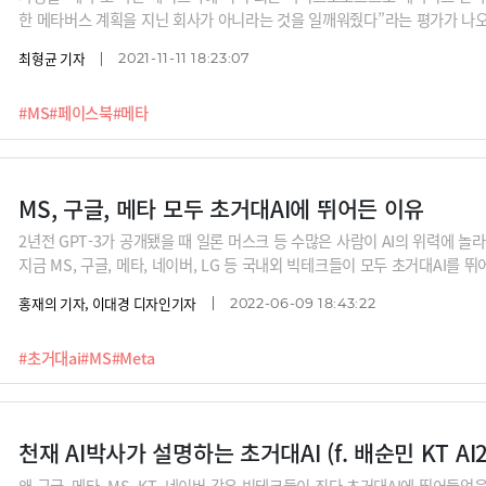
한 메타버스 계획을 지닌 회사가 아니라는 것을 일깨워줬다”라는 평가가 나오고
공지능과 MS팀즈, 3D 협업 플랫폼 메시(Mesh) 등을 결합해 어떤 메타버
최형균 기자
2021-11-11 18:23:07
#MS
#페이스북
#메타
MS, 구글, 메타 모두 초거대AI에 뛰어든 이유
2년전 GPT-3가 공개됐을 때 일론 머스크 등 수많은 사람이 AI의 위력에 놀
지금 MS, 구글, 메타, 네이버, LG 등 국내외 빅테크들이 모두 초거대AI를 
그림도 그리는 초거대AI. 초거대AI는 무엇이고, 또 왜 모두가 주목하고 있는
홍재의 기자, 이대경 디자인기자
2022-06-09 18:43:22
#초거대ai
#MS
#Meta
천재 AI박사가 설명하는 초거대AI (f. 배순민 KT AI
왜 구글, 메타, MS, KT, 네이버 같은 빅테크들이 죄다 초거대AI에 뛰어들었을까