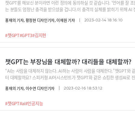
챗GPT를 해보신 분이라면 이런 정의에 동의하실 것 같습니다. ‘언어를 잘 조
는 분들도 엄청난 충격을 받으셨을 겁니다.이 충격의 실체를 밝히기 위해 AI
순서는 김지현 SKT 부사장입니다. 김 부사장은 ”어~ 컴퓨터가 말을 하네. 
홍재의 기자, 황정현 디자인기자, 이재원 기자
2023-02-14 18:16:10
정리의 도사이다. 하지만 (챗GPT의 엔진인) LLM은 만능이 아니다. 특히 
하지만 김 부사장도 단서를 달았습니다. "챗GPT가 XR, AR, VR과 같은 
#챗GPT
#GPT3
#김지현
우리가 ‘자비스’를 키우는 것이다."릴레이 인터뷰에 대한 많은 관심 부탁드립
부사장, 배순민 KT AI2XL 연구소장, 구태언 법무법인 린 변호사, 오순영 KB
성현 리벨리온 대표, 박종선 인포보스
챗GPT는 부장님을 대체할까? 대리들을 대체할까?
“AI는 사람을 대체하지 않는다. AI하는 사람이 사람을 대체한다.”챗GPT와 
터 대체할까요? 스피커형 AI어시스턴트가 챗GPT와 같은 쇼킹한 생성AI로 
정을 거쳤을까요?챗GPT 릴레이 인터뷰의 이번 순서는 배순민 KT 연구소장입
홍재의 기자, 이수연 디자인기자
2023-02-16 18:53:12
같이 알아듣는 이성적 AI, 마음을 케어해주는 감성적 AI을 넘어 ‘쿨’한 AI 혹
지는 시대가 올 것”이라고 합니다. 취향과 기분에 따라 AI를 선택하게 된다
#챗GPT
#ai
#인공지능
부탁드립니다. 릴레이 인터뷰 라인업 : 김지현 SKT 부사장, 배순민 KT AI2X
순영 KB금융 AI센터장, 남세동 보이저엑스 대표, 박성현 리벨리온 대표, 박
김종윤 스캐터랩 대표(이루다 개발사)