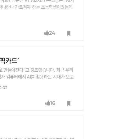
 하나하나 가르쳐야 하는 초등학생이었는데
천재박사라고 불리는 배순민 소장으로부터 초
24
래픽카드’
도체로 만들어진다”고 강조했습니다. 최근 우리
 각자 컴퓨터에서 AI를 활용하는 시대가 오고
에서 첨예하게 맞붙을 것으로 예상됩니다. AM
0:02
 소개합니다.
16