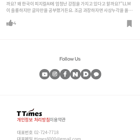
까요? 왜 한국이 피지컬AI에 엄청난 강점을 가지고 있다고 할까요?“LLM
이 출륭하지만 글자만을 공부했거든요. 조금 과장하자면 사상누각을 올리
고 있는 겁니다. 만져도 보고 소리도 들어보고 실수도 해보고 경험을 통해
서 세상을 이해해야 하는데 그걸 못한거죠.”“피지컬AI, 휴머노이드는 어마
4
어마한 패러다임 시프트입니다. 휴머노이드는 자동차 산업처럼 ICT 인프
라, 반도체, 배터리 등 다양한 부품산업이 함께 발전해야 하는데 한국이 엄
청난 강점을 가지고 있어요.”
Follow Us
개인정보 처리방침
이용약관
대표번호
02-724-7718
대표메일
ttimes6000@gmail.com