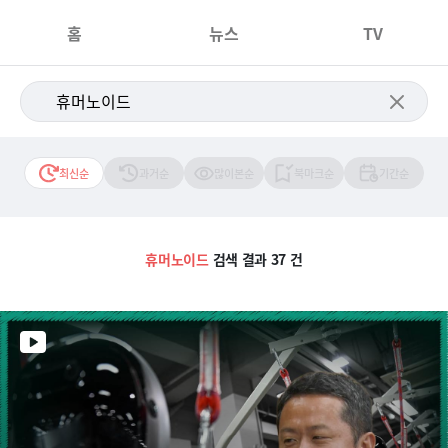
홈
뉴스
TV
최신순
과거순
많이본순
북마크순
기간순
휴머노이드
검색 결과 37 건