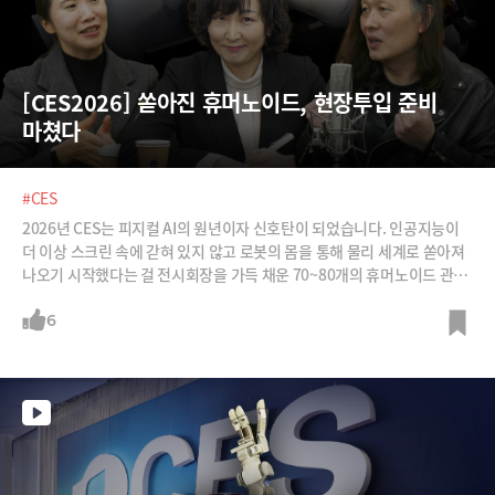
[CES2026] 쏟아진 휴머노이드, 현장투입 준비 
마쳤다
#CES
2026년 CES는 피지컬 AI의 원년이자 신호탄이 되었습니다. 인공지능이
더 이상 스크린 속에 갇혀 있지 않고 로봇의 몸을 통해 물리 세계로 쏟아져
나오기 시작했다는 걸 전시회장을 가득 채운 70~80개의 휴머노이드 관련
기업들이 보여준 것이죠. 그래서 한국 휴머노이드 통합관에 부스를 꾸렸던
한재권 한양대 교수는 "CES 안 갔으면 큰일날 뻔 했다"고 말했을 정도입
6
니다. 휴머노이드 로봇을 만드는 곳이 중국 기업만 있는 게 아니라는 것을
보여주는 무대가 CES였다는 겁니다.중국의 물량 공세에 맞서는 한국 기업
들의 경쟁력은 어디에 있는지, 가전의 로봇화는 어디까지 진행되고 있는
지, 또 단순한 참관을 넘어 글로벌 무대에서 실질적인 사업 성과를 도출하
기 위해 필요한 준비까지. 한재권 한양대 교수, 차경진 한양대 교수, 전진수
볼드스텝 대표와 함께 CES2026을 총정리했습니다.