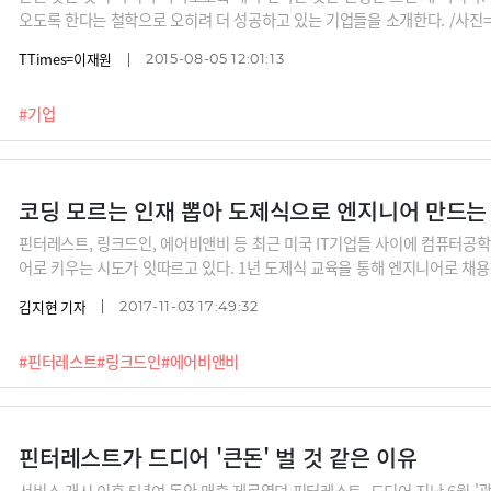
오도록 한다는 철학으로 오히려 더 성공하고 있는 기업들을 소개한다. /사진
제들.
TTimes=이재원
2015-08-05 12:01:13
#기업
코딩 모르는 인재 뽑아 도제식으로 엔지니어 만드는 
핀터레스트, 링크드인, 에어비앤비 등 최근 미국 IT기업들 사이에 컴퓨터공
어로 키우는 시도가 잇따르고 있다. 1년 도제식 교육을 통해 엔지니어로 
다.
김지현 기자
2017-11-03 17:49:32
#핀터레스트
#링크드인
#에어비앤비
핀터레스트가 드디어 '큰돈' 벌 것 같은 이유
서비스 개시 이후 5년여 동안 매출 제로였던 핀터레스트. 드디어 지난 6월 '광고 