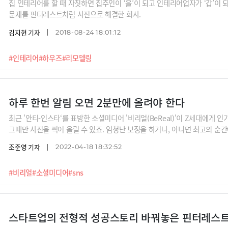
집 인테리어를 할 때 자칫하면 집주인이 ‘을’이 되고 인테리어업자가 ‘갑’이 
문제를 핀터레스트처럼 사진으로 해결한 회사.
김지현 기자
2018-08-24 18:01:12
#인테리어
#하우즈
#리모델링
하루 한번 알림 오면 2분만에 올려야 한다
최근 '안티-인스타‘를 표방한 소셜미디어 '비리얼(BeReal)'이 Z세대에게 
그때만 사진을 찍어 올릴 수 있죠. 엄청난 보정을 하거나, 아니면 최고의 순간
를 올리라는 것이죠. 그런데 이런 앱이 지금 인스타그램, 스냅챗, 핀터레스트에
조준영 기자
2022-04-18 18:32:52
일까요?
#비리얼
#소셜미디어
#sns
스타트업의 전형적 성공스토리 바꿔놓은 핀터레스