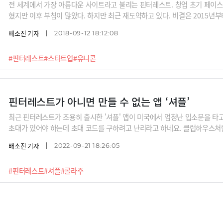
전 세계에서 가장 아름다운 사이트라고 불리는 핀터레스트. 창업 초기 페이스
혔지만 이후 부침이 많았다. 하지만 최근 재도약하고 있다. 비결은 2015년
배소진 기자
2018-09-12 18:12:08
#핀터레스트
#스타트업
#유니콘
핀터레스트가 아니면 만들 수 없는 앱 ‘셔플’
최근 핀터레스트가 조용히 출시한 '셔플' 앱이 미국에서 엄청난 입소문을 타
초대가 있어야 하는데 초대 코드를 구하려고 난리라고 하네요. 클럽하우스처
아니냐고요? 셔플의 진가는 공식 출시 후 전체 공개가 되고 더 많은 사용자들
배소진 기자
2022-09-21 18:26:05
대체 어떤 앱일까요?
#핀터레스트
#셔플
#콜라주