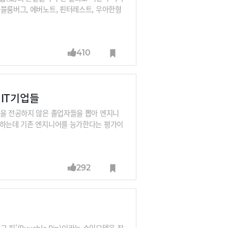
=블룸버그, 에버노트, 핀터레스트, 우아한형
410
IT기업들
학을 전공하지 않은 졸업자들을 뽑아 엔지니
채용하는데 기존 엔지니어를 능가한다는 평가이
292
핀'(Buyable Pin)이라는 수익모델을 장