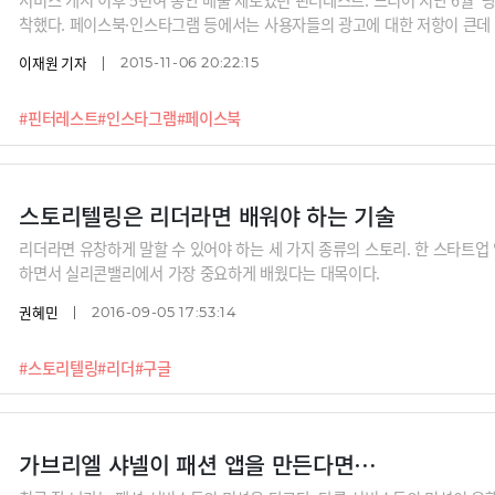
착했다. 페이스북·인스타그램 등에서는 사용자들의 광고에 대한 저항이 큰데
들이고 있다. 광고가 매출로 연결되는 비율도 훨씬 높다. 왜 그럴까?
이재원 기자
2015-11-06 20:22:15
#핀터레스트
#인스타그램
#페이스북
스토리텔링은 리더라면 배워야 하는 기술
리더라면 유창하게 말할 수 있어야 하는 세 가지 종류의 스토리. 한 스타트업
하면서 실리콘밸리에서 가장 중요하게 배웠다는 대목이다.
권혜민
2016-09-05 17:53:14
#스토리텔링
#리더
#구글
가브리엘 샤넬이 패션 앱을 만든다면…