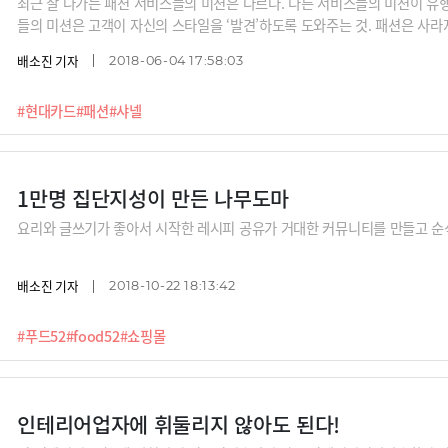
최근 잘 나가는 패션 서비스들의 미션은 다르다. 다른 서비스들의 미션이 유
들의 미션은 고객이 자신의 스타일을 ‘발견’하도록 도와주는 것. 패션은 사
배소진 기자
2018-06-04 17:58:03
#현대카드
#패션
#샤넬
1만명 집단지성이 만든 나무도마
요리와 글쓰기가 좋아서 시작한 레시피 공유가 거대한 커뮤니티를 만들고 순
배소진 기자
2018-10-22 18:13:42
#푸드52
#food52
#쇼핑몰
인테리어업자에 휘둘리지 않아도 된다!