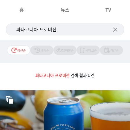
홈
뉴스
TV
최신순
과거순
많이본순
북마크순
기간순
파타고니아 프로비전
검색 결과 1 건