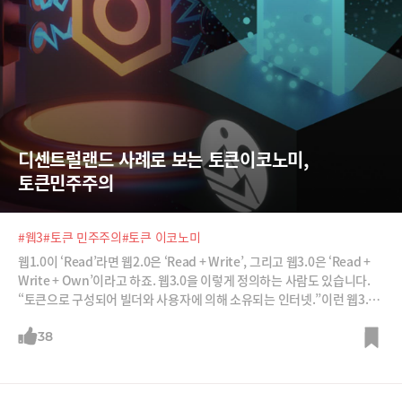
디센트럴랜드 사례로 보는 토큰이코노미, 
토큰민주주의
#웹3
#토큰 민주주의
#토큰 이코노미
웹1.0이 ‘Read’라면 웹2.0은 ‘Read + Write’, 그리고 웹3.0은 ‘Read +
Write + Own’이라고 하죠. 웹3.0을 이렇게 정의하는 사람도 있습니다.
“토큰으로 구성되어 빌더와 사용자에 의해 소유되는 인터넷.”이런 웹3.0
을 가능하게 해주는 것이 바로 토큰입니다. 프로젝트를 공동으로 소유(ow
n)함으로써 거버넌스를 민주화하고, 경제적 이익을 공유하는 것이죠. 블록
38
체인 기반의 가상부동산 플랫폼 디센트럴랜드와 NFT 마켓플레이스 라리
블 사례를 통해 토큰 이코노미와 토큰 민주주의가 어떻게 작동하는지 보도
록 하겠습니다.