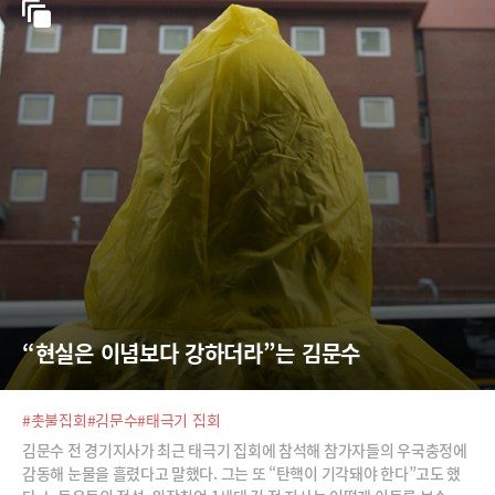
“현실은 이념보다 강하더라”는 김문수
#촛불집회
#김문수
#태극기 집회
김문수 전 경기지사가 최근 태극기 집회에 참석해 참가자들의 우국충정에
감동해 눈물을 흘렸다고 말했다. 그는 또 “탄핵이 기각돼야 한다”고도 했