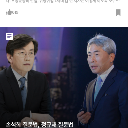
다. 노동운동의 전설, 위장취업 1세대 김 전 지사는 어떻게 이토록 보수가
됐을까?
619
손석희 질문법, 정규재 질문법