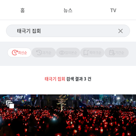
홈
뉴스
TV
최신순
과거순
많이본순
북마크순
기간순
태극기 집회
검색 결과 3 건