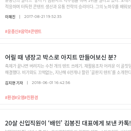
적응하며 터득한 콘텐트 생산과 유통 전략의 승리이다. 그의 노하우를 배워보
이해진
2017-08-21 19:52:35
#윤종신
#음악
#콘텐트
어릴 때 냉장고 박스로 아지트 만들어보신 분?
축제가 끝나면 버려지는 수천 개의 텐트 쓰레기. 재활용조차 어려운 이 골
해결했다. 비가와도 끄떡없는, 지난해 6만개나 팔린 '골판지 텐트'를 소개한다
김지현 기자
2018-06-01 16:42:56
#환경
#오염
#친환경
20살 신입직원이 ‘배민’ 김봉진 대표에게 보낸 카톡