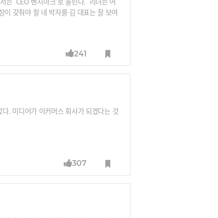
 'CEO 벤치마크'로 불린다. '리더는 어
사장이 갖춰야 할 네 박자를 김 대표는 잘 보여
이 챙긴다. 재미있게 일한다. 직원들이 딴
휴가 다녀왔다. 철학이 있다. 그는 리더의 역
241
다. 미디어가 이커머스 회사가 되겠다는 것
307