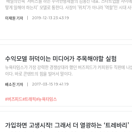
'배달의민족' 서비스를 하는 우아한형제들의 김봉진 대표. 스타트업들 사이에서는
떻게 일해야 하는지' 모델로 통한다. 사장이 '위치'가 아니라 '역할'인 시대 
주고 있다.똑똑하게 일한다. 김 대표는 자율을 칼같이 보장하지만 성과도 칼같
이재원 기자
2019-12-13 23:43:19
짓 할 때 그가 나타나면 함께 딴 짓한다. 잘 쉰다. 최근 두 달 연락 두절하고 
할은 지표를 확인하는 관리자가 아니라
수익모델 허덕이는 미디어가 주목해야할 실험
뉴욕타임스가 가장 강력한 경쟁상대라 했던 버즈피드가 커피원두 직판에 나섰
이다. 바로 콘텐트의 힘을 빌어서 말이다.
배소진 기자
2017-03-15 19:41:19
#버즈피드
#트래픽
#뉴욕타임스
가입하면 고생시작! 그래서 더 열광하는 ‘트레바리’