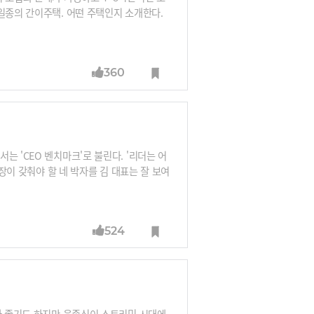
일종의 간이주택. 어떤 주택인지 소개한다.
360
!
 'CEO 벤치마크'로 불린다. '리더는 어
사장이 갖춰야 할 네 박자를 김 대표는 잘 보여
같이 챙긴다. 재미있게 일한다. 직원들이 딴
휴가 다녀왔다. 철학이 있다. 그는 리더의 역
524
래가 좋기도 하지만 윤종신이 스트리밍 시대에