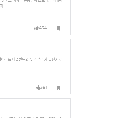
자.
454
칫덩어리를 네덜란드의 두 건축가가 골판지로
.
381
!