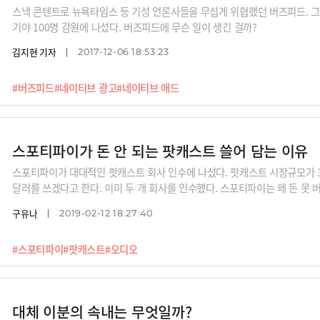
스낵 콘텐트로 뉴욕타임스 등 기성 언론사들을 무섭게 위협했던 버즈피드. 그
기야 100명 감원에 나섰다. 버즈피드에 무슨 일이 생긴 걸까?
김지현 기자
2017-12-06 18:53:23
#버즈피드
#네이티브 광고
#네이티브 애드
스포티파이가 돈 안 되는 팟캐스트 쓸어 담는 이유
스포티파이가 대대적인 팟캐스트 회사 인수에 나섰다. 팟캐스트 시장규모가 3
달러를 쓰겠다고 한다. 이미 두 개 회사를 인수했다. 스포티파이는 왜 돈 못
구유나
2019-02-12 18:27:40
#스포티파이
#팟캐스트
#오디오
대체 이분의 속내는 무엇일까?