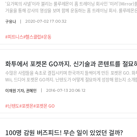
‘요가복의 샤넬’이라 불리는 룰루레몬이 홈 트레이닝 회사인 ‘미러’(Mirror
거울을 통해 강사의 영상을 보며 함께 운동하는 홈 트레이닝 회사. 룰루레몬
것일까?
구유나
2020-07-02 17:00:32
#피트니스
#헬스클럽
#운동
화투에서 포켓몬 GO까지. 신기술과 콘텐트를 절묘
수많은 사람들을 속초로 결집시키며 한국까지 들썩이게 만든 포켓몬 GO. 화
Wii, 드디어 포켓몬 GO까지. 닌텐도가 어떻게 절묘하게 성장해 왔는지 소개
이재원 기자, 권혜민
2016-07-13 20:06:12
#닌텐도
#포켓몬
#포켓몬 GO
100명 감원 버즈피드! 무슨 일이 있었던 걸까?