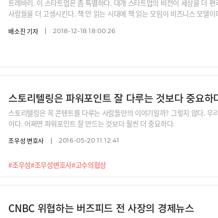
트레바리. 이 스타트업은 좀 특별하다. 대개 스타트업의 비전이 세상을 더 
사람들을 더 고생시킨다. 책 안 읽는 시대에 책 읽는 모임이 비즈니스 모델이다
독후감 1분이라도 늦으면 모임에 참석하지도 못한다. 가입하면서부터 고생의
배소진 기자
2018-12-18 18:00:26
레바리가 2015년 9~12월 처음으로 4개월짜리 시즌을 열었을 때만 해도 모임
트레바리가 2018년 9~12월 시즌에는 클럽이 무려 208
스토리텔링은 파워포인트 잘 다루는 것보다 중요하
스토리텔링은 꼭 콘텐트를 다루는 사람들만의 이야기일까? 그렇지 않다. 우리
이다. 어쩌면 파워포인트 잘 만드는 것보다 훨씬 더 중요하다.
조우성 변호사
2016-05-20 11:12:41
#조우성
#조우성변호사
#고수의협상
CNBC 위협하는 버즈피드 전 사장의 경제뉴스