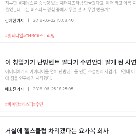
지루한 경제뉴스를 중독성 있는 체더치즈처럼 만들겠다고 ‘체더’라고 이름 붙
들었는데 그는 버즈피드 경험 중에서 무얼 넣고, 무얼 뺐을까?
김지현 기자
2018-03-22 19:08:40
#밀레니얼
#CNBC
#스트리밍
이 창업가가 난방텐트 팔다가 수면안대 팔게 된 사
어머니에게서 아이디어를 얻어 난방텐트를 만든 소셜벤처 사업가. 그런데 이
에 잠을 연구하기 시작했다.
배소진 기자
2018-06-26 18:25:05
#바이맘
#캐스퍼
#수면
거실에 헬스클럽 차리겠다는 요가복 회사