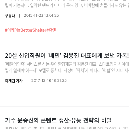
립이 가능하다. 열악한 텐트가 아니라 문도 있고, 비바람에 흔들리지도 않는 
구유나
2015-11-23 13:01:25
#이케아
#BetterShelter
#유엔
20살 신입직원이 '배민' 김봉진 대표에게 보낸 카톡
'배달의민족' 서비스를 하는 우아한형제들의 김봉진 대표. 스타트업들 사이에서는
떻게 일해야 하는지' 모델로 통한다. 사장이 '위치'가 아니라 '역할'인 시대 
주고 있다. 똑똑하게 일한다. 김 대표는 자율을 칼같이 보장하지만 성과도 칼
이재원 기자
2017-12-18 19:21:25
짓 할 때 그가 나타나면 함께 딴 짓한다. 잘 쉰다. 최근 두 달 연락 두절하고 
할은 지표를 확인하는 관리
가수 윤종신의 콘텐트 생산·유통 전략의 비밀
윤종신의 발라드 ‘좋니’가 음원차트 역주행을 하며 1위를 달리고 있다. 노