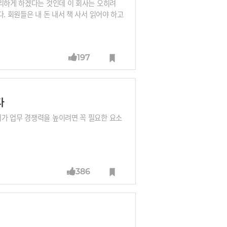
편리하게 하겠다는 것인데 이 회사는 오히려
. 회원들은 내 돈 내서 책 사서 읽어야 하고
 시작이다. 그럼에도 반응은 폭발적이다. 트
(클럽)수는 4개(80명)에 불과했다. 그러던
197
다
가 업무 경쟁력을 높이려면 꼭 필요한 요소
386