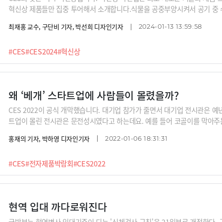
혁신상 제품들만 집중 투어해서 소개합니다.식물을 공중부양시켜서 공기 중 
이를 없애주는 움직이는 베개, 전기 에너지를 만들어주는 레깅스, 입술 화장
최재홍 교수, 구단비 기자, 박선희 디자인기자
2024-01-13 13:59:58
스, 샤워한 물을 다시 재생해 사용하는 이동형 사워시설 등 혁신적 제품들을
#CES
#CES2024
#혁신상
왜 ‘베개’ 스타트업에 사람들이 몰렸을까?
CES 2022이 공식 개막했습니다. 대기업 참가가 줄면서 대기업 전시관은 
트업이 몰린 전시관은 문전성시였다고 하는데요. 예를 들어 코골이를 막아주는
주사기를 만드는 스타트업 등입니다. 특히 맞춤형 AI 기술이 많았다고 하는
홍재의 기자, 박하영 디자인기자
2022-01-06 18:31:31
최재홍 교수님과 함께 한번 돌아보시죠.
#CES
#전자제품박람회
#CES2022
현역 입대 까다로워진다
국방부는 현역병사 입대기준이 되는 '신체검사 규칙'을 21일부로 개정한다.