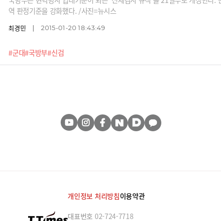
역 판정기준을 강화했다. /사진=뉴시스
최경민
2015-01-20 18:43:49
#군대
#국방부
#신검
개인정보 처리방침
이용약관
대표번호
02-724-7718