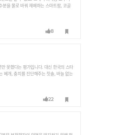
수분을 물로 바꿔 재배하는 스마트팜, 코골
과 입술 진단이 동시에 가능 화장품 디바이
 만나보시죠.
8
예년만 못했다는 평가입니다. 대신 한국의 스타
 베개, 충치를 진단해주는 칫솔, 바늘 없는
데요. 세상을 바꿀 한국 스타트업들의 기술을
22
 군복무 부적합자의 입영을 방지하기 위해 현