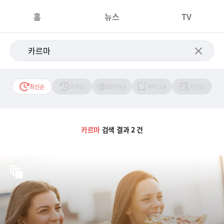
홈
뉴스
TV
최신순
과거순
많이본순
북마크순
기간순
카르마
검색 결과 2 건