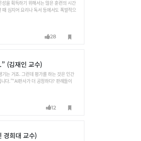
전문성을 획득하기 위해서는 많은 훈련의 시간
할 때 심지어 요리나 독서 등에서도 폭발적으
 1년차보다는 10년차가 평균적으로 더 능
혁신이라는 분야에서도 이 ‘양질 전환’의 법
한두 개의 뛰어난 아이디어에 집중하려는 직원
28
 비례관계에 있다거나 그 반대라고 함부로 말
의 한두 작품만을 남긴 작가들 중 누가 더
의 ‘
” (김재인 교수)
기는 거죠. 그런데 평가를 하는 것은 인간
니다.”“AI판사가 더 공정하다? 판례들이
다. 가장 보수적인 인간 판사가 내리는 판
IT전문가들의 평가보다 훨씬 박한데요. 인문
12
 경희대 교수)