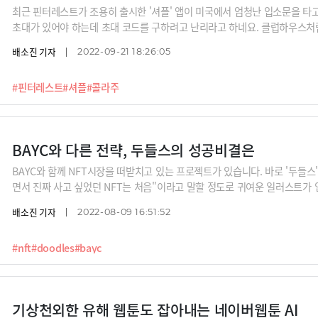
최근 핀터레스트가 조용히 출시한 '셔플' 앱이 미국에서 엄청난 입소문을 타
초대가 있어야 하는데 초대 코드를 구하려고 난리라고 하네요. 클럽하우스처
아니냐고요? 셔플의 진가는 공식 출시 후 전체 공개가 되고 더 많은 사용자들
배소진 기자
2022-09-21 18:26:05
대체 어떤 앱일까요?
#핀터레스트
#셔플
#콜라주
BAYC와 다른 전략, 두들스의 성공비결은
BAYC와 함께 NFT시장을 떠받치고 있는 프로젝트가 있습니다. 바로 '두들스'(
면서 진짜 사고 싶었던 NFT는 처음"이라고 말할 정도로 귀여운 일러스트가 
많이 다릅니다. 세계관, 거창한 로드맵이 있는 것도 아니고, 2차 창작권을 
배소진 기자
2022-08-09 16:51:52
스가 어떻게 '2022년 가장 핫한 브랜드’로 꼽히고 웹3의 대표적인 엔터회
#nft
#doodles
#bayc
기상천외한 유해 웹툰도 잡아내는 네이버웹툰 AI