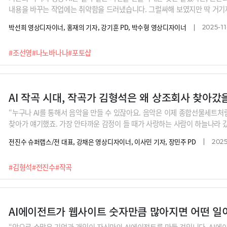
내용을 바꾸는 작업에는 취약함을 드러냈습니다. 그럴싸해 보였지만 딱 거기
극복해내고 있습니다. 구글의 나노바나나, 바이트댄스의 씨드림 등이 대표주
박선희 영상디자이너, 홍재의 기자, 강기훈 PD, 박수형 영상디자이너
2025-11
각도나 몸 동작을 바꿔준다든지 제품을 변형하지 않으면서 주변 환경을 새롭
샵에 나노바나나 기능이 추가되면서 누구나 쉽게 원하는 장면의 이미지를 창작
#조선영
#나노바나나
#포토샵
레이드로 인해 다양한 산업에서 혜택을 누릴 수 있을 것으로 예상되는데요, 예
업 등에서 곧바로 적용이 가능해 보입니다. 천지개벽하고 있는 이미지 생성A
시죠.
AI 작곡 시대, 작곡가 김형석은 왜 상조회사 찾아갔
“누구나 AI를 통해서 음악을 만들 수 있잖아요. 음악은 이제 종합선물세트처
찾아가 얘기했죠. 가장 안타까운 감정이 들 때가 사랑하는 사람이 하늘나라 갔
를 오셔서’라더니 쭉 듣더니 ‘저희랑 합시다’ 그러더군요. 사랑하는 사람의
전진수 슈퍼랩스/전 대표, 강채은 영상디자이너, 이사민 기자, 장민주 PD
2025
넣는거죠.”“AI 덕분에 전 국민이 창작자”라는 김형석 작곡가는 AI로 과연 
‘뮤펌’, 그리고 AI시대 음악가는 어떻게 음악을 해야 하는지 들어봅니다.
#김형석
#전진수
#작곡
AI에이전트가 웹사이트 숫자만큼 많아지면 어떤 일
“앞으로 수많은 기업과 개인이 자신만의 AI에이전트를 만들 것입니다. AI