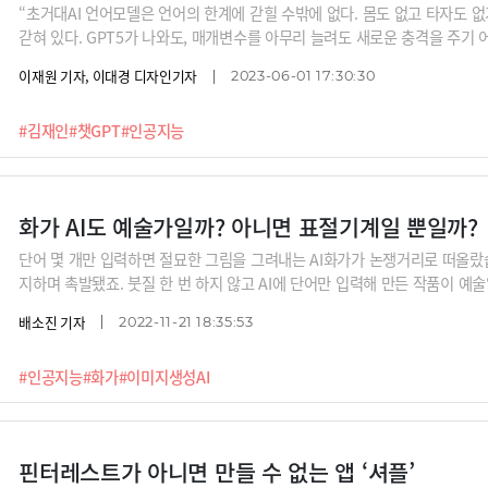
“초거대AI 언어모델은 언어의 한계에 갇힐 수밖에 없다. 몸도 없고 타자도 
갇혀 있다. GPT5가 나와도, 매개변수를 아무리 늘려도 새로운 충격을 주기 
다. LLM에 더 이상 기대를 하지 않는 게 좋다.”철학자는 챗GPT 혁명을 
이재원 기자, 이대경 디자인기자
2023-06-01 17:30:30
한계 때문에 언어모델은 한계를 가질 수밖에 없다는 것입니다. 언어가 담을 
도, 예술 창작도, 성찰과 성장도, 자의식도 불가능하다는 것이죠.자의식이 없
#김재인
#챗GPT
#인공지능
뿐이지. 잘해봤자 똑똑한 노예~ 김재인 경희대 교수의 이야기를 들어보시죠.
화가 AI도 예술가일까? 아니면 표절기계일 뿐일까?
단어 몇 개만 입력하면 절묘한 그림을 그려내는 AI화가가 논쟁거리로 떠올랐습
지하며 촉발됐죠. 붓질 한 번 하지 않고 AI에 단어만 입력해 만든 작품이 
한 표절일 뿐일까요? AI가 그린 그림도 저작권을 가질 수 있을까요? 아니면
배소진 기자
2022-11-21 18:35:53
#인공지능
#화가
#이미지생성AI
핀터레스트가 아니면 만들 수 없는 앱 ‘셔플’