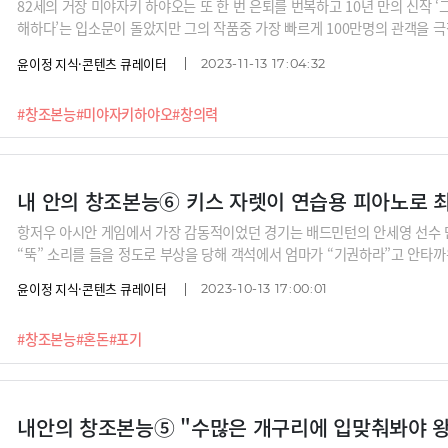
82세의 거장 미야자키 하야오는 또 한 번 은퇴를 번복하고 10년 만의 신작 ‘
해하다’는 입소문이 돌았지만 그의 작품중 가장 빠르게 100만명의 관객을 극장
해 이제는 디즈니에 비견될 정도로 영화사에 남을 거장이 된 그는 누구도 상
윤이정 지식·콘텐츠 큐레이터
2023-11-13 17:04:32
림으로 사람들의 가슴을 수십년간 뒤흔들어 놓았다.그의 창조와 혁신이 이뤄지
작 다큐멘터리 ‘미야자키 하야오와 함께한 10년’(2019)과 극장판 다큐멘터리 
#창조본능
#미야자키하야오
#창의력
영상들을 뒤져보았다. 함께 나누고 싶은 그의 말들을 여기 되새겨 본다.1. 
고 있는 거예요” - 창조 세포를 늘 깨워놓기새로운 시작은 늘 어렵다. 더구
만들어내는 사람이다. 다큐멘터리 속에서 그가 가장 많
항저우 아시안 게임에서 가장 감동적이었던 경기는 배드민턴의 안세영 선수 
“뚝” 소리를 들을 정도로 부상을 당해 객석에서 엄마가 “기권하라”고 안타
기는 힘들어 보였다. 그러나 믿기 힘든 승리를 따냈다. ‘투혼’으로 만들어낸 
윤이정 지식·콘텐츠 큐레이터
2023-10-13 17:00:01
통함을 느꼈다.“1세트에는 긴장해서 스트로크가 정확하지 않았다. 다치고 난
트로크 하나하나에 집중할 수 있었다. 스트로크가 더 정확해지는 걸 느꼈다. 
#창조본능
#혼돈
#포기
서두르면 망친다는 생각에 2세트는 과감히 포기하자는 전략이었다.”(OBS, 1
영은 천위페이에게 7연속 패배를 당하며 ‘도저히 이길 수 없나’라는 생각에
공격을 강화했다. 철저한 전략과 준비 덕분에 첫승을 거둘 땐 “경기 내내 셔