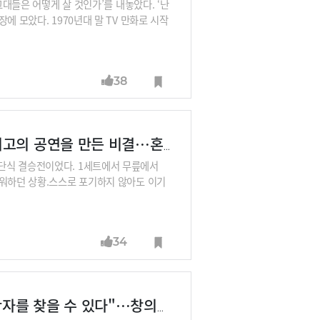
그대들은 어떻게 살 것인가’를 내놓았다. ‘난
에 모았다. 1970년대 말 TV 만화로 시작
상하지 못할 미지의 세계를 담은 아름다운 그
는 과정이 궁금했다. NHK 방송사의 4부
‘꿈과 광기의 왕국’(2013) 및 여러 인터뷰
38
“창작이란 머릿속에 낚싯대 하나를 늘 던져놓
나 그는 자신도 보지 못한 존재들을 상상으로
내 안의 창조본능⑥ 키스 자렛이 연습용 피아노로 최고의 공연을 만든 비결…혼돈을 끌어안아야 새로운 길이 나온다
단식 결승전이었다. 1세트에서 무릎에서
까워하던 상황.스스로 포기하지 않아도 이기
결과도 대단하지만 경기 후 인터뷰에서 더 신
 뒤 마음이 편해지고 몸에 힘이 빠지면서 스
오히려 좋을 수도 있겠다는 생각이 들었다.
34
0.9)지난해 8월 첫승을 거두기 전까지 안세
 시달렸다고 한다. 대비책으로 수비 위주에서
내안의 창조본능⑤ "수많은 개구리에 입맞춰봐야 왕자를 찾을 수 있다"…창의성도 양질전환의 법칙이 통한다