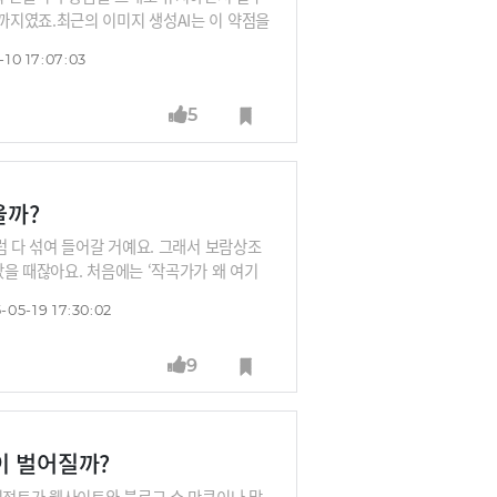
까지였죠.최근의 이미지 생성AI는 이 약점을
자입니다. 사람 얼굴을 그대로 유지하면서
-10 17:07:03
게 만들어주는 것이 가능하죠. 게다가 포토
해낼 수 있게 됐습니다. 이같은 기술 업그
5
를 들어 왜곡 없는 가상 피팅, 헤어·메이크
I의 세계로 조선영 디자이너와 함께 떠나보
을까?
럼 다 섞여 들어갈 거예요. 그래서 보람상조
을 때잖아요. 처음에는 ‘작곡가가 왜 여기
 이야기를 음악으로 만들어 사이버 분향소에
-05-19 17:30:02
무엇을 하려는 걸까요? 그가 만든 음악 플랫폼
9
이 벌어질까?
에이전트가 웹사이트와 블로그 수 만큼이나 많