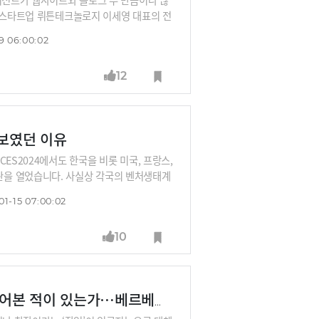
I 스타트업 뤼튼테크놀로지 이세영 대표의 전
통하는 시대가 오면 사람과 사람, 기업과
9 06:00:02
12
돋보였던 이유
ES2024에서도 한국을 비롯 미국, 프랑스,
관을 열었습니다. 사실상 각국의 벤처생태계
주목을 받은 두 곳의 한국 스타트업을 소개
01-15 07:00:02
 메타버스 창작엔진을 제공하는 회사입니다.
10
내안의 창조본능⑧ 당신은 고양이의 귀로 세상을 들어본 적이 있는가…베르베르가 상상력의 품질을 높이는 방법