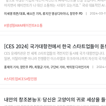
아지면서 에이전트가 나 대신 소통하는 시대가 오는거죠.” 국내 대표적인 A
망입니다. 기업과 개인들이 AI에이전트를 대리인으로 세우고 에이전트끼리 소
이세영 뤼튼/대표, 배소진 기자, 류지인 영상디자이너, 장민주 PD
2024-03-1
고객은 어떻게 관계를 맺게 될까요?
#생성형AI
#AI에이전트
#소통
[CES 2024] 국가대항전에서 한국 스타트업들이 
CES 유레카관은 전 세계 스타트업들의 격전지인 동시에 국가 대항전입니다. C
일본, 이탈리아뿐 아니라 전쟁중인 이스라엘과 우크라이나까지 자신의 국가
의 경쟁이었습니다.유레카관의 국가 대항전 소식과 함께 해외관람객들로부터 
홍재의 기자, 장민주 PD, 최형균 기자, 구단비 기자, 박의정 디자인기자
2024-
합니다. 망망대해에서 선박 위치를 추적하고 도착 시간을 예측해주는 회사와
#스타트업
#CES
#창진원