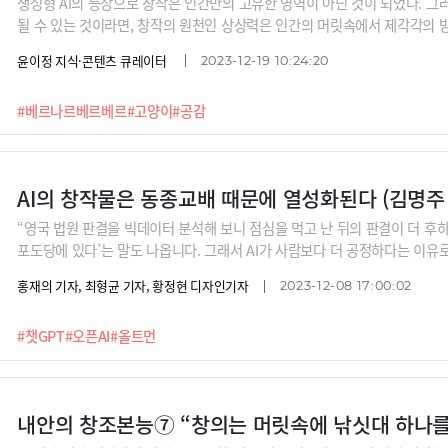
생성형 AI의 등장으로 창작은 인간만의 고유한 영역이 아닌 것이 되었다. 그
될 수 있는 것이라면, 창작의 원천인 상상력은 인간의 머릿속에서 제각각의 
다(고 아직은 믿고 싶다). 그래서 지금 더욱 중요해지는 것은 상상력의 품질
윤이정 지식·콘텐츠 큐레이터
2023-12-19 10:24:20
의 독창적인 상상력이 더 필요한 시대다.상상력에 관해서라면 이 사람의 말을
르. 1993년 <개미> 이후 올해로 벌써 30년째 꾸준히 작품을 내놓으며 특히
#베르나르베르베르
#고양이
#공감
그의 문학적 성취에 대해선 의견이 엇갈릴 수 있겠지만 그가 탁월한 상상력의
고양이, 천사의 눈으로 세상을 바라보고 내면의 세계와 영계, 우주, 잠의 세
그의 상상력은 한계가 없다.AI가 내 다음 소설을 쓸 순
AI의 창작물은 동종교배 때문에 열성화된다 (김명주
“영국 법원 판결을 빅데이터 분석해 보니 점심을 먹고 난 뒤의 판결이 더 후하
포도당에 있다’는 말도 나옵니다. 그래서 AI가 사람보다 더 공정하다는 이유로
게 한 번 가면 다시는 못 돌아옵니다. 어느 순간부터 AI가 사람의 운명까지 
홍재의 기자, 최형균 기자, 황정현 디자인기자
2023-12-08 17:00:02
다.”인간의 역할을 AI에 하나씩 양보하게 되면 어떤 일이 벌어질지, 돌이킬 
지 인공지능 윤리 전문가 김명주 서울대 교수에게 들어봅니다.
#챗GPT
#오픈AI
#올트먼