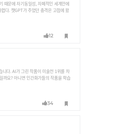
없기 때문에 자기동일성, 자폐적인 세계안에
어렵다. 챗GPT가 주었던 충격은 고점에 왔
어떻게 볼까요? 결론부터 얘기하면 언어 자체의
수 있는 세상은 제한적이니까요. 관계 맺기
으니 거짓말도 못합니다. 틀린 말을 내뱉을
12
니다. AI가 그린 작품이 미술전 1위를 차
예술일까요? 아니면 인간화가들의 작품을 학습
 무임승차일 뿐일까요?
34