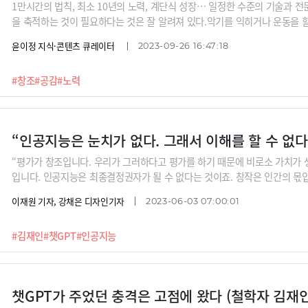
1만시간의 법칙, 최소 10년의 노력, 계단식 성장… 일정한 수준의 기술과 
을 축적하는 것이 필요하다는 것은 잘 알려져 있다.악기를 익히거나 운동을 
로 기량이 향상하는 순간을 누구나 한번쯤 경험해봤을 것이다. 조직 생활 역시
윤이정 지식·콘텐츠 큐레이터
2023-09-26 16:47:18
숙하게 같은 일을 처리할 것이다.그런데 아이디어와 영감이 좌우하는 창조와 
칙을 적용할 수 있을까? 100개의 그저 그런 아이디어를 쏟아내는 사람과 
#창조
#공감
#노력
중 누가 혁신을 이끌어 낼 가능성이 많을까.예술이나 학문의 경우 양과 질은
하기 어렵다. 예술적 평가는 주관적이기 때문이다. 다작의 예술가와 일생일대
높은 예술적인 성취를 이뤘는지 객관적으로 평가할수 있을까.작가들로선 창작
“인공지능은 눈치가 없다. 그래서 이해를 할 수 없다.
“평가가 창조입니다. 우리가 그러하다고 평가를 하기 때문에 비로소 가치가 생
입니다. 인공지능은 최종결정권자가 될 수 없다는 것이죠. 창작은 인간의 몫입
굉장히 보수적입니다. 판례들을 학습하는 인공지능은 인간보다 더 보수적입니
이재원 기자, 강채은 디자인기자
2023-06-03 07:00:01
결하고 똑같은 거죠.”철학자인 김재인 경희대 교수의 챗GPT에 대한 견해는 
학의 관점에서는 거대언어모델을 어떻게 볼 수 있는지 들어보시죠.
#김재인
#챗GPT
#인공지능
챗GPT가 주었던 충격은 고점에 왔다 (철학자 김재인