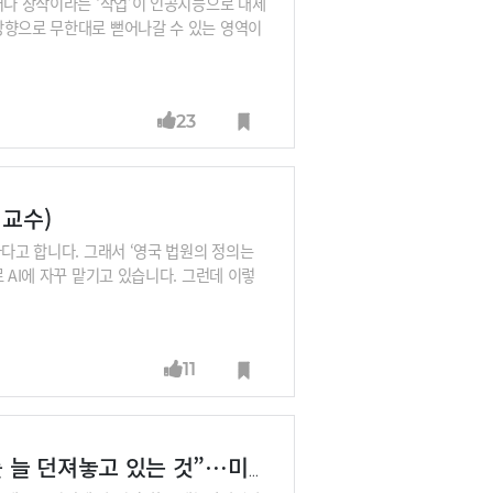
러나 창작이라는 ‘작업’이 인공지능으로 대체
방향으로 무한대로 뻗어나갈 수 있는 영역이
이다. 지금껏 누구도 생각해내지 못했던 나만
 들어볼 필요가 있다. 작가 베르나르 베르베
 한국에서 가장 많은 사랑을 받았던 작가다.
23
 소유자임을 인정하지 않을 순 없다. 개미와
계까지, 경계와 시공간을 넘나들며 탐험하는
 교수)
다고 합니다. 그래서 ‘영국 법원의 정의는
 AI에 자꾸 맡기고 있습니다. 그런데 이렇
결정하게 되는 것이죠. 이건 굉장히 위험합니
수 없는 사태를 막기 위해 어떻게 준비해야 할
11
내안의 창조본능⑦ “창의는 머릿속에 낚싯대 하나를 늘 던져놓고 있는 것”…미야자키 하야오의 창의력은 어디서 오는가