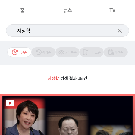
홈
뉴스
TV
최신순
과거순
많이본순
북마크순
기간순
지정학
검색 결과 18 건