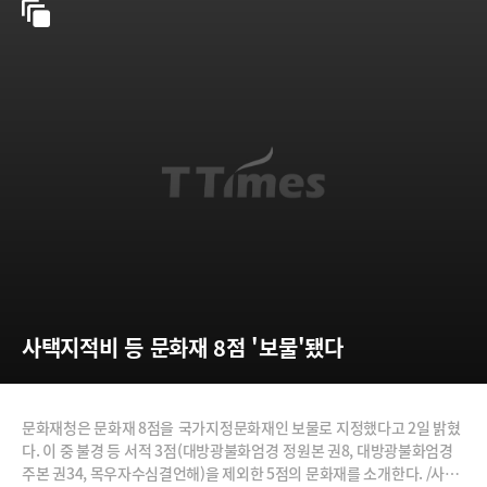
사택지적비 등 문화재 8점 '보물'됐다
문화재청은 문화재 8점을 국가지정문화재인 보물로 지정했다고 2일 밝혔
다. 이 중 불경 등 서적 3점(대방광불화엄경 정원본 권8, 대방광불화엄경
주본 권34, 목우자수심결언해)을 제외한 5점의 문화재를 소개한다. /사진