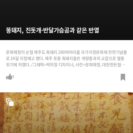
똥돼지, 진돗개·반달가슴곰과 같은 반열
문화재청이 순혈 제주도 흑돼지 260여마리를 국가지정문화재 천연기념물
로 26일 지정예고 했다. 제주 토종 흑돼지들은 개량종과의 교잡으로 멸종
위기에 처했다. /그래픽=박의정 디자이너, 사진=문화재청, 대한한돈협회,
Letscc
1