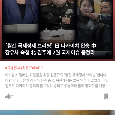
[월간 국제정세 브리핑] 日 다카이치 압승 中 
장유사 숙청 北 김주애 2월 국제이슈 총정리
#국제정세
#김동규
#PADO
티타임즈 멤버십 회원들을 위한 김동규의 '월간 국제정세 브리핑'입니다.
이번 달 한국을 둘러싼 일본과 중국, 북한에서는 많은 일들이 있었습니다.
일본은 다카이치 총리의 압도적인 승리로 우경화와 함께 평화헌법 개정 움
직임이 본격화될 것으로 보입니다. 중국은 군부 실세 장유샤를 숙청하며
어떤 직언도 불가능한 시진핑의 무소불위 1인 독재 체제를 더욱 굳건히 다
7
졌죠. 여기에 김주애 조기 후계 구도를 그리며 세습 체제를 공고히 하려는
북한까지 더해지며 한반도를 둘러싼 동북아시아의 군사·지정학적 위기는
새로운 국면으로 접어드는 모습입니다.한반도의 안보와 경제를 뒤흔들 수