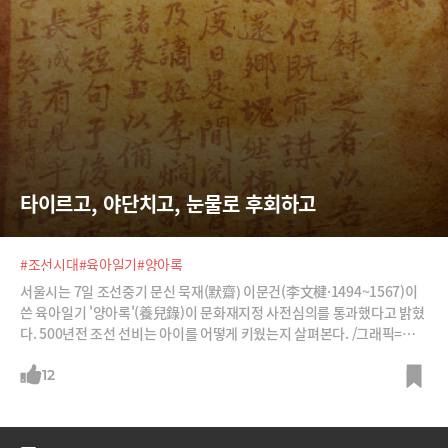
타이르고, 야단치고, 눈물로 후회하고
#조선시대
#육아일기
#양아록
서울시는 7일 조선중기 문신 묵재(默齋) 이문건(李文楗·1494~1567)이
쓴 육아일기 '양아록'(養兒錄)이 문화재지정 사전심의를 통과했다고 밝혔
다. 500년전 조선 선비는 아이를 어떻게 키웠는지 살펴본다. /그래픽=박의
정 디자이너, 사진=뉴스1, 서울시
12