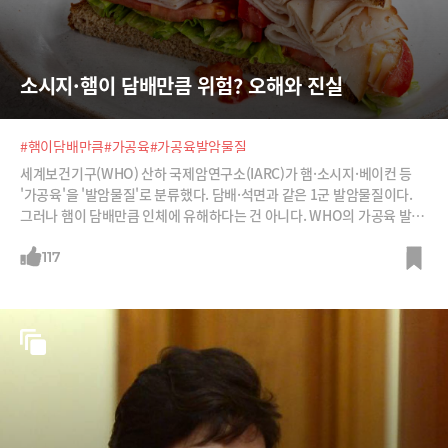
소시지·햄이 담배만큼 위험? 오해와 진실
#햄이담배만큼
#가공육
#가공육발암물질
세계보건기구(WHO) 산하 국제암연구소(IARC)가 햄·소시지·베이컨 등
'가공육'을 '발암물질'로 분류했다. 담배·석면과 같은 1군 발암물질이다.
그러나 햄이 담배만큼 인체에 유해하다는 건 아니다. WHO의 가공육 발암
물질 지정에 관한 오해와 진실에 대해 살펴본다.
117