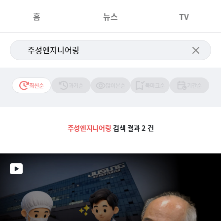
홈
뉴스
TV
최신순
과거순
많이본순
북마크순
기간순
주성엔지니어링
검색 결과 2 건