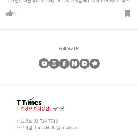
로 개발한 기술이죠. 최근에는 ALD의 한계를 깨고 원자 표면 제어로 박막
을 직접 성장시키는 차세대 ALG(원자층박막성장) 기술을 개발해 양산을
준비하고 있습니다. 반도체 공정 패러다임 전환이라고 합니다. 황철주 회
4
장으로부터 ALG 기술이 왜 반도체 공정의 난제를 해결하는 기술인지 들어
봅니다.
Follow Us
개인정보 처리방침
이용약관
대표번호
02-724-7718
대표메일
ttimes6000@gmail.com