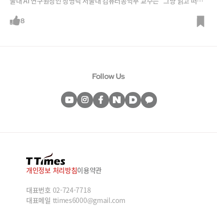
울대 AI 연구원장인 장병탁 서울대 컴퓨터공학부 교수는 "그냥 읽고 떠들
고 있는 것뿐"이라고 말합니다.장 교수는 “언어가 아니라 몸으로 세상을
배워야 진짜 AI”라고 말힙니다. 마치 어린아이처럼 AI가 세상을 느끼고 경
8
험하면서 배워야 한다는 것이죠. 장 교수는 “휴머노이드 덕분에 이런 토대
가 마련됐다”고 말합니다. 언어로 배운 AI와 몸으로 배운 AI는 어떤 차이가
있을까요?
Follow Us
개인정보 처리방침
이용약관
대표번호
02-724-7718
대표메일
ttimes6000@gmail.com