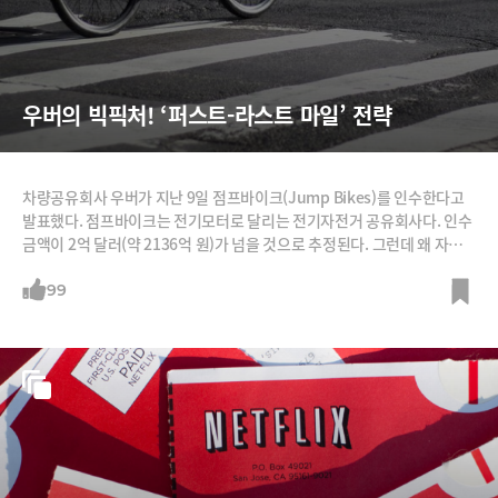
우버의 빅픽처! ‘퍼스트-라스트 마일’ 전략
차량공유회사 우버가 지난 9일 점프바이크(Jump Bikes)를 인수한다고
발표했다. 점프바이크는 전기모터로 달리는 전기자전거 공유회사다. 인수
금액이 2억 달러(약 2136억 원)가 넘을 것으로 추정된다. 그런데 왜 자동
차 공유회사가 자전거 공유회사까지 인수한 걸까? 일단 돈벌이가 될 거라
는 판단이다. 우버는 지난 2월 한 달간 샌프란시스코에서 우버 앱에서 점프
99
바이크를 이용할 수 있는 시범운영을 했다. 이 결과 자전거 1대당 하루 평
균 이용횟수가 6~7회, 주행거리는 2.6마일(1.4km)이었다. 매출은 1대당
하루