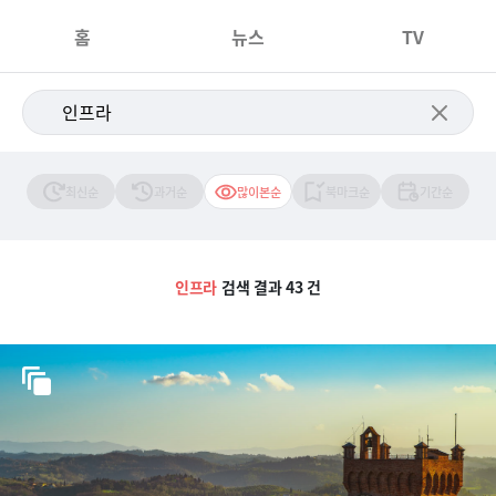
홈
뉴스
TV
최신순
과거순
많이본순
북마크순
기간순
인프라
검색 결과 43 건