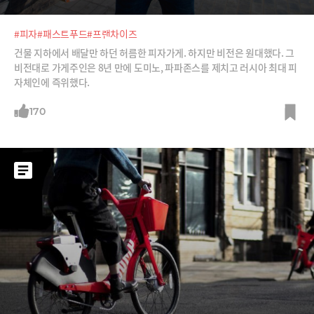
#피자
#패스트푸드
#프랜차이즈
건물 지하에서 배달만 하던 허름한 피자가게. 하지만 비전은 원대했다. 그
비전대로 가게주인은 8년 만에 도미노, 파파존스를 제치고 러시아 최대 피
자체인에 즉위했다.
170