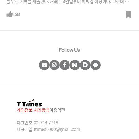
를 위한 서류를 제출했다. 거래는 3월말부터 이뤄질 예정이다. 그런데 하나
특이한 점이 있다. 서류를 통해 공개한 리프트의 실적이 형편없기 때문이
다. 예상을 뛰어넘는 적자행진이다. 운행 당 손실은 2018년 4분기 기준 1.
158
4달러. 고객 1명 태울 때마다 길바닥에 돈을 버리고 있는 셈이다. 리프트
역시 이렇게 말한다. “우리는 설립 초기부터 매년 순손실을 겪고 있으며 앞
으로도
Follow Us
개인정보 처리방침
이용약관
대표번호
02-724-7718
대표메일
ttimes6000@gmail.com