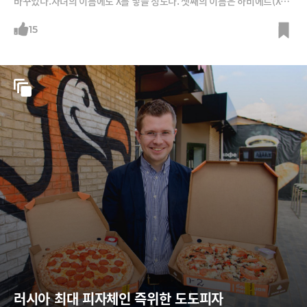
바꾸었다.자녀의 이름에도 X를 넣을 정도다. 셋째의 이름은 하비에르(Xav
ier), 2020년 태어난 늦둥이의 이름은 X Æ A-12다.일론 머스크는 지난 7
월23일 팔을 교차해 'X'를 만든 사진과 함께 "어떤 이유인지는 모르겠지만
15
나는 X라는 글자가 맘에 든다"는 글을 X에 올리기도 했다.일론 머스크는
왜 이렇게 X에 집착할까?일론 머스크의 X에 대한 집착은 20여년 전으로 거
슬러 올라간다. 1999년 그가 처음으로 창업한 회사가 바로 X.com이다. 온
라인 결제회사였는데 일론 머스크는 온라인 은행처럼 만들고 싶었다고 한
다.이후 간편 결제 시스템을 개발한 컨피니티라는 회사와 합병해 현재의
페이팔이 됐다. 일론 머스크는 합병 과정에서도 합병회사의 이름은 X닷컴
이나 X페이팔로 해야 한다고 주장했지만 받아들여지지 않았다.X에 대한
미련을 버리
러시아 최대 피자체인 즉위한 도도피자