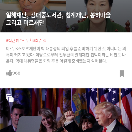
일해재단, 김대중도서관, 청계재단, 봉하마을 
그리고 미르재단
#박근혜
#전두환
#최순실
미르, K스포츠재단이 박 대통령의 퇴임 후를 준비하기 위한 것 아니냐는 의
혹이 커지고 있다. 야당으로부터 전두환의 일해재단 판박이라는 비판도 나
온다. 역대 대통령들은 퇴임 후를 어떻게 준비했는지 살펴본다.
968