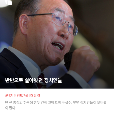
반반으로 살아왔던 정치인들
#반기문
#박근혜
#대통령
반 전 총장의 하루에 한두 건씩 꼬박꼬박 구설수. 몇몇 정치인들이 오버랩
이 된다.