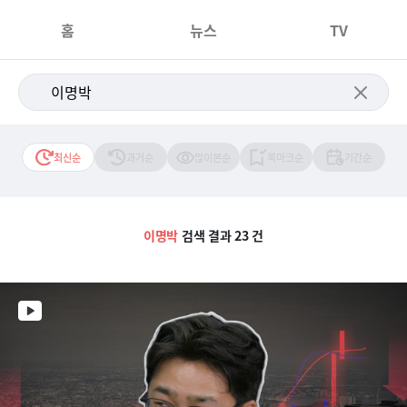
홈
뉴스
TV
최신순
과거순
많이본순
북마크순
기간순
이명박
검색 결과 23 건