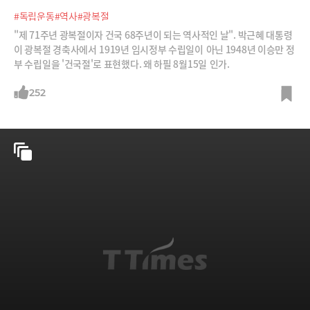
#독립운동
#역사
#광복절
"제 71주년 광복절이자 건국 68주년이 되는 역사적인 날". 박근혜 대통령
이 광복절 경축사에서 1919년 임시정부 수립일이 아닌 1948년 이승만 정
부 수립일을 '건국절'로 표현했다. 왜 하필 8월15일 인가.
252