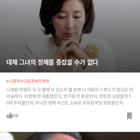
대체 그녀의 정체를 종잡을 수가 없다
#나경원
#이회창
#이명박
나경원 의원이 ‘누구 옆에 서 있는지’를 보면 나 의원의 스탠스가 참으로 아
리송하다. 이명박 전 대통령인지, 반기문 전 총장인지, 안희정·남경필의 5
0대 주자들인지, 아니면 현재 자신도 소속된 자유한국당 의원들인지.
58