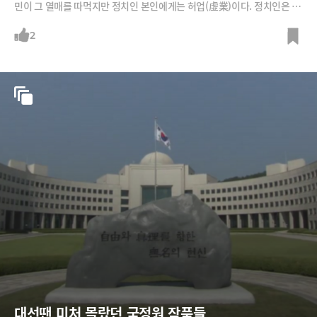
민이 그 열매를 따먹지만 정치인 본인에게는 허업(虛業)이다. 정치인은 국
민을 호랑이, 맹수처럼 알아야한다. 내가 내각제를 주장하다 망한 사람이
지만 그래도 그게 더 좋은 것. 5년에 무슨 일을 하겠느냐"고 했다.한 배석자
2
가 "이완구 총리 잘할 것 같은가"라고 묻자 김 전 총리는 "이 총리가 '대통
령에게 직언하겠다'고 하는데 그런 소리를 일절 입에 담지 말라고 했다. 국
무총리가 자꾸 그런 얘길 밖에 나와서 자랑하면 안 된다. 입을 다물고 할 말
이 있으면 (대통령에게) 조용히 가서 건의 드리라고 했다"고 말했다.빈소
를 찾은 김무성 새누리당 대표에게는 "정상(대통령)은 외롭고 괴롭고 고독
한 자리다. 박근혜 대통령을 잘 도와드리시라. 여야가 싸우는 것은 좋지만
밖이 아닌 국회 안에서 싸우고 해결해야한다"고 조언했다.박지만 EG 회장
대선땐 미처 몰랐던 국정원 작품들