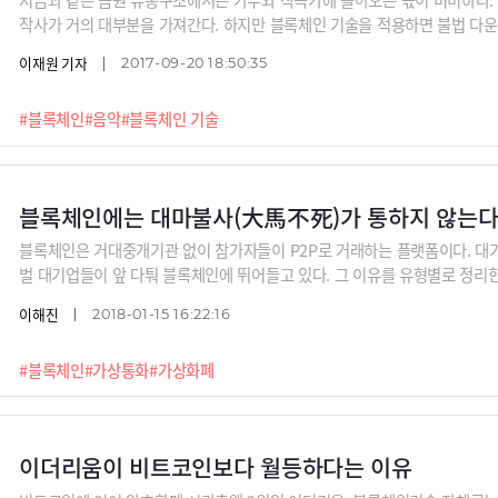
작사가 거의 대부분을 가져간다. 하지만 블록체인 기술을 적용하면 불법 다운
제도 해결할 수 있다.
이재원 기자
2017-09-20 18:50:35
#블록체인
#음악
#블록체인 기술
블록체인에는 대마불사(大馬不死)가 통하지 않는다
블록체인은 거대중개기관 없이 참가자들이 P2P로 거래하는 플랫폼이다. 대
벌 대기업들이 앞 다퉈 블록체인에 뛰어들고 있다. 그 이유를 유형별로 정리한
이해진
2018-01-15 16:22:16
#블록체인
#가상통화
#가상화폐
이더리움이 비트코인보다 월등하다는 이유