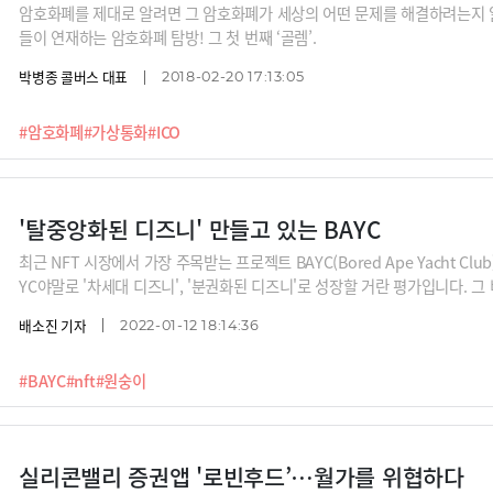
암호화폐를 제대로 알려면 그 암호화폐가 세상의 어떤 문제를 해결하려는지 
들이 연재하는 암호화폐 탐방! 그 첫 번째 ‘골렘’.
박병종 콜버스 대표
2018-02-20 17:13:05
#암호화폐
#가상통화
#ICO
'탈중앙화된 디즈니' 만들고 있는 BAYC
최근 NFT 시장에서 가장 주목받는 프로젝트 BAYC(Bored Ape Yacht Cl
YC야말로 '차세대 디즈니', '분권화된 디즈니'로 성장할 거란 평가입니다. 그
확장성입니다. BAYC가 어떻게 커뮤니티의 결속력을 높이고, IP를 확장하는
배소진 기자
2022-01-12 18:14:36
식만큼은 배워야 할 것 같습니다.
#BAYC
#nft
#원숭이
실리콘밸리 증권앱 '로빈후드’…월가를 위협하다