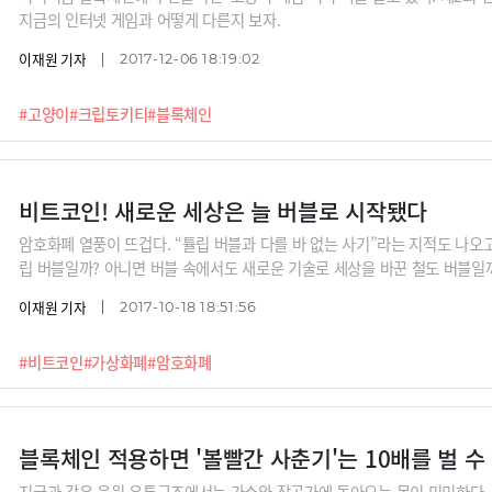
지금의 인터넷 게임과 어떻게 다른지 보자.
이재원 기자
2017-12-06 18:19:02
#고양이
#크립토키티
#블록체인
비트코인! 새로운 세상은 늘 버블로 시작됐다
암호화폐 열풍이 뜨겁다. “튤립 버블과 다를 바 없는 사기”라는 지적도 나오
립 버블일까? 아니면 버블 속에서도 새로운 기술로 세상을 바꾼 철도 버블일
이재원 기자
2017-10-18 18:51:56
#비트코인
#가상화폐
#암호화폐
블록체인 적용하면 '볼빨간 사춘기'는 10배를 벌 수
지금과 같은 음원 유통구조에서는 가수와 작곡가에 돌아오는 몫이 미미하다.