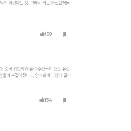
얻기 어렵다는 것. 그래서 최근 자선단체들
159
. 중국 위안화와 유럽 주요국이 쓰는 유로
셈법이 복잡해졌다.1. 암호화폐 부상에 달러
쟁'은 패권을 쥐고 있던 달러와 이에 도전한
위안화는 2016년 국제통화기금(IMF) 준
134