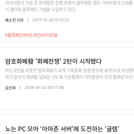
자선사업의 가장 큰 문제점은 집행 과정이 불투명할 경우 기부자들의 신뢰를 
이 앞다퉈 블록체인 기술을 도입하고 있다.
배소진 기자
2017-12-22 15:12:22
#블록체인
#비트코인
#이더리움
암호화폐發 '화폐전쟁' 2탄이 시작됐다
비트코인을 비롯한 암호화폐가 세계 기축통화 경쟁 판도에 새 변수로 부상했다
화가 달러의 패권을 넘보던 구도에 가상통화가 끼어들면서 각국 통화당국의 
·유로·위안 '화폐전쟁' 새 국면지금까지 세계 기축통화 위상을 둘러싼 '화폐전
김신회
2018-01-24 09:17:56
위안, 유로화의 싸움이었다. 후발주자인 중국의 공세가 특히 돋보였다. 덕분에 
비통화인 특별인출권(SDR)의 5번째 구성통화가
노는 PC 모아 ‘아마존 서버’에 도전하는 ‘골렘’