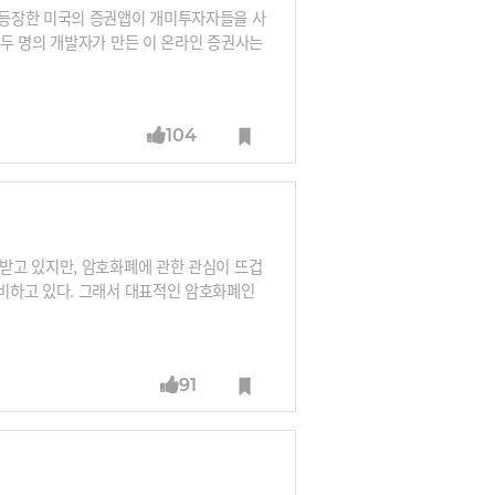
 등장한 미국의 증권앱이 개미투자자들을 사
두 명의 개발자가 만든 이 온라인 증권사는
. 주식을 사고파는데 일절 수수료를 부과하
없는 주식 거래 로빈후드는 2013년 설립돼
104
받고 있지만, 암호화폐에 관한 관심이 뜨겁
비하고 있다. 그래서 대표적인 암호화폐인
소개한다.
91