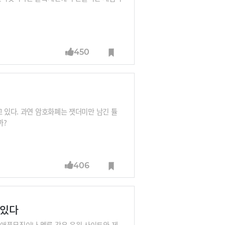
450
고 있다. 과연 암호화폐는 잿더미만 남긴 튤
까?
406
 있다
 애플뮤직이나 멜론 같은 음원 사이트와 제