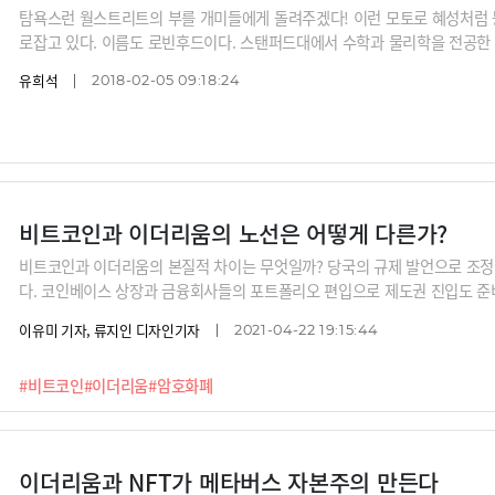
탐욕스런 월스트리트의 부를 개미들에게 돌려주겠다! 이런 모토로 혜성처럼
로잡고 있다. 이름도 로빈후드이다. 스탠퍼드대에서 수학과 물리학을 전공한 
실리콘밸리에 본사를 두고 있다. 이 증권사가 든 무기는 활 대신 수수료 무료
유희석
2018-02-05 09:18:24
지 않고 있고 곧 암호화폐 거래도 무료로 제공할 예정이다.상식 파괴, 수수료 
2014년 말 모바일용 주식거래 앱을
비트코인과 이더리움의 노선은 어떻게 다른가?
비트코인과 이더리움의 본질적 차이는 무엇일까? 당국의 규제 발언으로 조정
다. 코인베이스 상장과 금융회사들의 포트폴리오 편입으로 제도권 진입도 준
비트코인과 이더리움이 왜 이토록 주목을 받는지 둘의 차이와 역할, 전망을 
이유미 기자, 류지인 디자인기자
2021-04-22 19:15:44
#비트코인
#이더리움
#암호화폐
이더리움과 NFT가 메타버스 자본주의 만든다