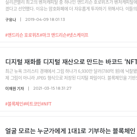
실리콘밸리 최고의 벤처캐피탈 중 하나인 앤드리슨 호로위츠가 벤처캐피탈에
겠다고 선언했다. 이유는 암호화폐에 더 자유롭게 투자하기 위해서다. 이들의
구유나
2019-04-09 18:01:13
#앤드리슨 호로위츠
#마크 앤드리슨
#넷스케이프
디지털 재화를 디지털 재산으로 만드는 바코드 ‘NFT
최근 뉴욕 크리스티 경매에서 그림 하나가 6,930만 달러(780억 원)에 낙찰됐
제 그림이 아니라 JPEG 형식으로 저장된 디지털 파일이다. 블록체인을 기반으
대체 이 NFT 기술이 뭔지, 그리고 예술계를 넘어 어디까지 영향을 미칠지 정
이재원 기자
2021-03-15 18:31:27
#블록체인
#비트코인
#NFT
얼굴 모르는 누군가에게 1대1로 기부하는 블록체인