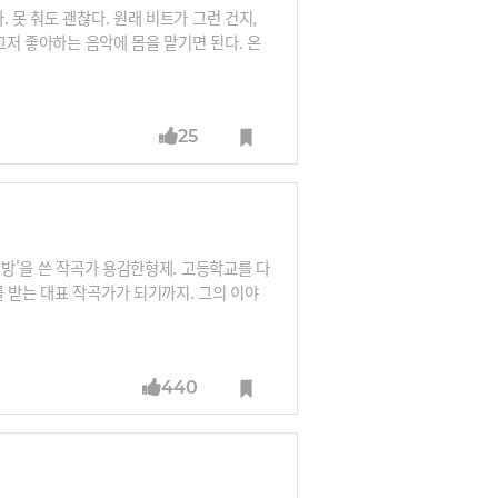
 못 춰도 괜찮다. 원래 비트가 그런 건지,
그저 좋아하는 음악에 몸을 맡기면 된다. 온
kr, 데일리메일·뉴욕타임스 캡처
25
 방'을 쓴 작곡가 용감한형제. 고등학교를 다
 받는 대표 작곡가가 되기까지. 그의 이야
 브레이브엔터테인먼트, <승승장구> <달빛프
440