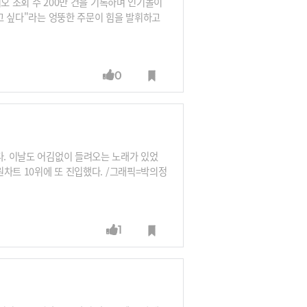
디오 조회 수 200만 건을 기록하며 인기몰이
하고 싶다"라는 엉뚱한 주문이 힘을 발휘하고
들이 관철해온 것은 '싼티'뿐만이 아니었다.
 캡처, SBS 파워FM '두시탈출 컬투쇼' 캡
0
다. 이날도 어김없이 들려오는 노래가 있었
원차트 10위에 또 진입했다. /그래픽=박의정
1