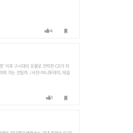
4
' 이후 구시대의 유물로 전락한 CD가 자
라져 가는 것일까. /사진=머니투데이, 테슬
1
송골매의 리더였던 배철수는 국내 최장수 DJ로