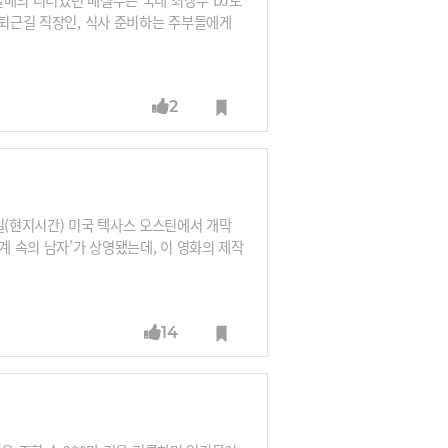
 퇴근길 직장인, 식사 준비하는 주부들에게
/사진=뉴시스, iMBC, AFPBBnews
2
일(현지시간) 미국 텍사스 오스틴에서 개막
계 속의 남자'가 상영됐는데, 이 영화의 제작
너, 사진=애플 홈페이지, 블룸버그, flic
14