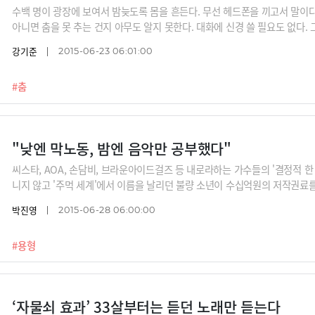
수백 명이 광장에 보여서 밤늦도록 몸을 흔든다. 무선 헤드폰을 끼고서 말이다.
아니면 춤을 못 추는 건지 아무도 알지 못한다. 대화에 신경 쓸 필요도 없다. 
전히 내가 스테이지의 주인공이 되는 것이다. /지희령 디자이너 /사진=Flic
강기준
2015-06-23 06:01:00
#춤
"낮엔 막노동, 밤엔 음악만 공부했다"
씨스타, AOA, 손담비, 브라운아이드걸즈 등 내로라하는 가수들의 '결정적 한
니지 않고 '주먹 세계'에서 이름을 날리던 불량 소년이 수십억원의 저작권료를
기를 모아봤다. /그래픽=박의정 디자이너, 사진=스타뉴스, 머니투데이 DB,
박진영
2015-06-28 06:00:00
린스> 등 방송 캡처
#용형
‘자물쇠 효과’ 33살부터는 듣던 노래만 듣는다