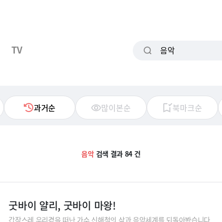
TV
과거순
많이본순
북마크순
음악
검색 결과 84 건
굿바이 얄리, 굿바이 마왕!
갑작스레 우리곁을 떠난 가수 신해철의 삶과 음악세계를 되돌아봤습니다