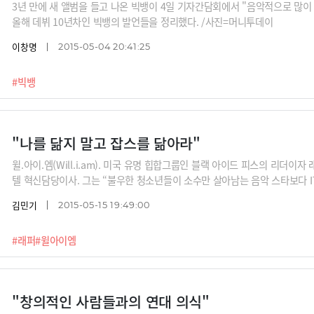
3년 만에 새 앨범을 들고 나온 빅뱅이 4일 기자간담회에서 "음악적으로 많이
올해 데뷔 10년차인 빅뱅의 발언들을 정리했다. /사진=머니투데이
이창명
2015-05-04 20:41:25
#빅뱅
"나를 닮지 말고 잡스를 닮아라"
윌.아이.엠(Will.i.am). 미국 유명 힙합그룹인 블랙 아이드 피스의 리더이자
텔 혁신담당이사. 그는 “불우한 청소년들이 소수만 살아남는 음악 스타보다 I
/그래픽=박의정 디자이너, 사진=Flickr, Let's CC
김민기
2015-05-15 19:49:00
#래퍼
#윌아이엠
"창의적인 사람들과의 연대 의식"