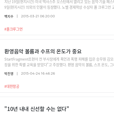
지난 19일(현지시간) 미국 텍사스주 오스틴에서 열리고 있는 음악·기술 페스
9일(현지시간) 의외의 인물이 등장했다. 노벨 경제학상 수상자 폴 크루그먼 
에서 음악 산업을 토론했다. /그래픽=지희령 디자이너, 사진=머니투데이, Flic
백지수
2015-03-21 06:20:00
#폴크루그먼
환영음악 볼륨과 수프의 온도가 중요
StartFragment조현아 전 부사장에게 폭언과 폭행 피해를 입은 승무원 김모
장을 위한 특별 교육을 받았다"고 주장했다. 환영 음악의 볼륨, 스프 온도,
내용이다. /사진=뉴시스, 뉴스1, 대한항공 공식 홈페이지, 머니투데이 DB
박진영
2015-04-24 16:46:26
#대한항공
"10년 내내 신선할 수는 없다"