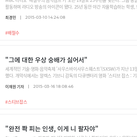
활동하며 라디오 방송의 아이콘이 됐다. 25년 동안 야간 자율학습하는 학생,
팝송의 향연을 들려준 고품격 음악방송 '배철수의 음악캠프'의 매력을 살펴본다. 
최경민
2015-03-10 14:24:08
#배철수
"그에 대한 우상 숭배가 싫어서"
세계적인 기술·영화·음악축제 '사우스바이사우스웨스트'(SXSW)가 지난 13
했다. 개막식에서는 알렉스 기브니 감독의 다큐멘터리 영화 '스티브 잡스 : 기
취지가 "그에 대한 우상숭배를 하고 싶지는 않았서"였다. /그래픽=박의정 디자이
이재원 기자
2015-03-16 18:08:46
kr 등
#스티브잡스
"완전 쫙 피는 인생, 이게 니 팔자야"