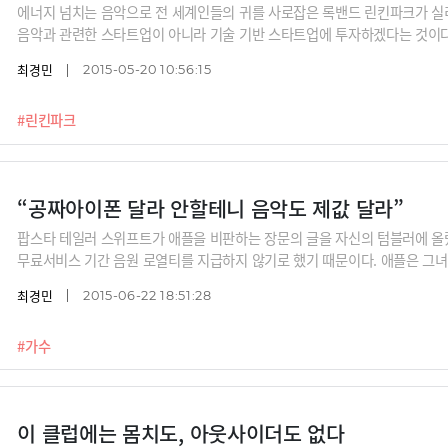
에너지 넘치는 음악으로 전 세계인들의 귀를 사로잡은 록밴드 린킨파크가 실
음악과 관련한 스타트업이 아니라 기술 기반 스타트업에 투자하겠다는 것이다
크 페이스북, CNN 방송 캡처
최경민
2015-05-20 10:56:15
#린킨파크
“공짜아이폰 달라 안할테니 음악도 제값 달라”
팝스타 테일러 스위프트가 애플을 비판하는 장문의 글을 자신의 텀블러에 올렸
무료서비스 기간 음원 로열티를 지급하지 않기로 했기 때문이다. 애플은 그녀
인스타그램, 블룸버그
최경민
2015-06-22 18:51:28
#가수
이 클럽에는 몸치도, 아웃사이더도 없다