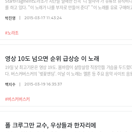
StartFragment노라조가 지난달 발매한 신곡 '니 팔자야'가 유튜브 뮤직비
를 하고 있다. "이 노래가 나를 부자로 만들어 준다" "이 노래를 유료 구매
있는지도 모른다. '싼티'의 대명사로 알려져 있지만 데뷔 10년차를 맞이한 그
박진영
2015-03-17 11:43:24
/ 사진=스타뉴스, KBS2 '불후의 명곡-전설을 노래하다' 캡처, MBC 음악중심
처, 노라조 공식 홈페이지 등
#노라조
영상 10도 넘으면 순위 급상승 이 노래
19일 낮 최고기온은 영상 19도. 봄바람이 살랑살랑 직장인들 가슴을 두드렸
다. 버스커버스커의 '벚꽃엔딩'. 이날 이 노래는 멜론 등 주요 음악 사이트 음
디자이너, 사진='벚꽃엔딩' 뮤직비디오 캡처, Flickr 등
백지수
2015-03-19 16:35:37
#버스커버스커
폴 크루그만 교수, 우상들과 한자리에