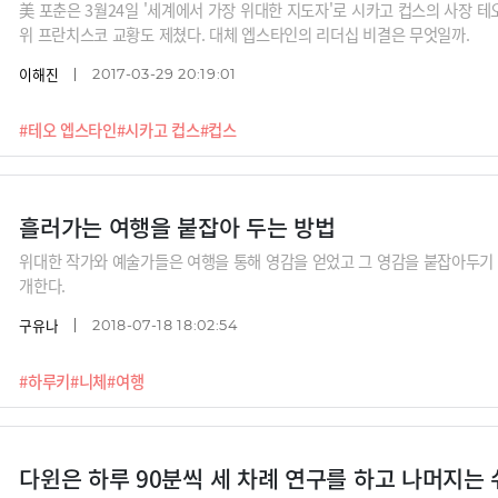
美 포춘은 3월24일 '세계에서 가장 위대한 지도자'로 시카고 컵스의 사장 테
위 프란치스코 교황도 제쳤다. 대체 엡스타인의 리더십 비결은 무엇일까.
이해진
2017-03-29 20:19:01
#테오 엡스타인
#시카고 컵스
#컵스
흘러가는 여행을 붙잡아 두는 방법
위대한 작가와 예술가들은 여행을 통해 영감을 얻었고 그 영감을 붙잡아두기 
개한다.
구유나
2018-07-18 18:02:54
#하루키
#니체
#여행
다윈은 하루 90분씩 세 차례 연구를 하고 나머지는