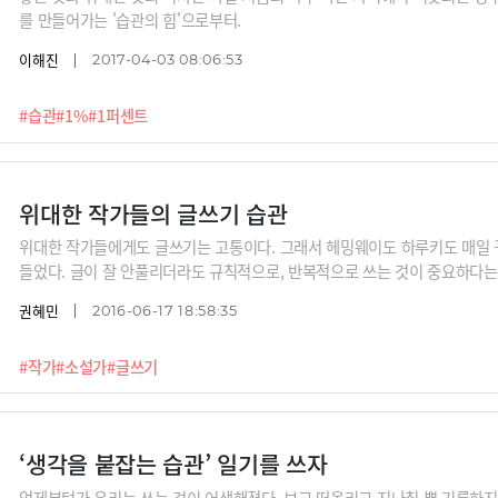
를 만들어가는 '습관의 힘'으로부터.
이해진
2017-04-03 08:06:53
#습관
#1%
#1퍼센트
위대한 작가들의 글쓰기 습관
위대한 작가들에게도 글쓰기는 고통이다. 그래서 헤밍웨이도 하루키도 매일 
들었다. 글이 잘 안풀리더라도 규칙적으로, 반복적으로 쓰는 것이 중요하다는
권혜민
2016-06-17 18:58:35
#작가
#소설가
#글쓰기
‘생각을 붙잡는 습관’ 일기를 쓰자
언제부턴가 우리는 쓰는 것이 어색해졌다. 보고 떠올리고 지나칠 뿐 기록하지