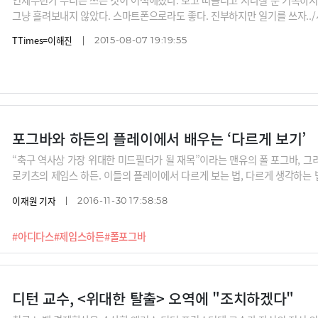
그냥 흘려보내지 않았다. 스마트폰으로라도 좋다. 진부하지만 일기를 쓰자../
생' 스틸컷, 국립중앙박물관, Flickr
TTimes=이해진
2015-08-07 19:19:55
포그바와 하든의 플레이에서 배우는 ‘다르게 보기’
“축구 역사상 가장 위대한 미드필더가 될 재목”이라는 맨유의 폴 포그바, 그
로키츠의 제임스 하든. 이들의 플레이에서 다르게 보는 법, 다르게 생각하는 
이재원 기자
2016-11-30 17:58:58
#아디다스
#제임스하든
#폴포그바
디턴 교수, <위대한 탈출> 오역에 "조치하겠다"