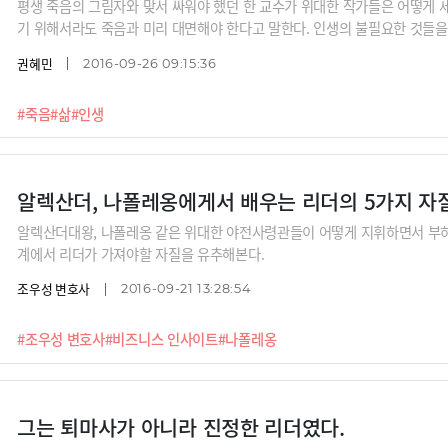
평생 죽음의 그림자와 맞서 싸워야 했던 한 교수가 위대한 작가들은 어떻게 
기 위해서라도 죽음과 미리 대면해야 한다고 말한다. 인생의 불필요한 것들을
해주기 때문이다.
권혜민
2016-09-26 09:15:36
#죽음
#삶
#인생
알렉산더, 나폴레옹에게서 배우는 리더의 5가지 자
알렉산더대왕, 나폴레옹 같은 위대한 야전사령관들이 어떻게 지휘하면서 부
계에서 리더가 가져야할 자질을 유추해본다.
조우성 변호사
2016-09-21 13:28:54
#조우성 변호사
#비즈니스 인사이트
#나폴레옹
그는 퇴마사가 아니라 진정한 리더였다.