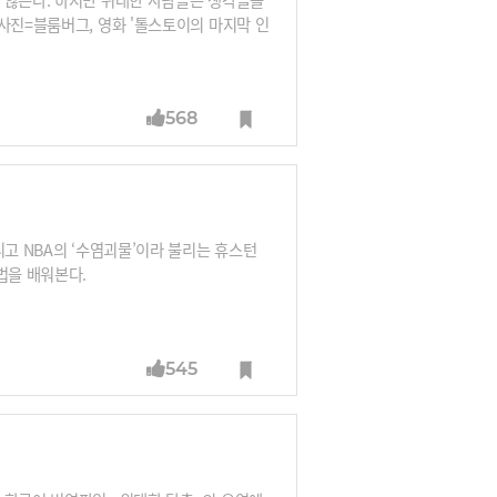
사진=블룸버그, 영화 '톨스토이의 마지막 인
568
리고 NBA의 ‘수염괴물’이라 불리는 휴스턴
법을 배워본다.
545