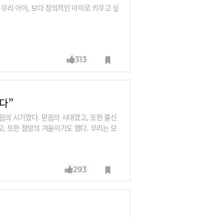
 우리 아이, 보다 창의적인 아이로 키우고 싶
313
다”
음의 시기였다. 믿음의 시대였고, 또한 불신
, 또한 절망의 겨울이기도 했다. 우리는 모
을 향해 가고 있었지만, 또한 그 반대쪽으로
절. 그러나 이 글귀는 1789~ 1794년 프
293