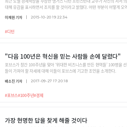
최근 노벨 경제학상을 수상한 앵거스 디턴 프린스턴대 교수가 자신의 저서 의
대해 유감을 표시하면서 조치를 할 것이라고 밝혔다. 어떤 부분이 어떻게 오
이재원 기자
2015-10-20 19:22:34
#디턴
"다음 100년은 혁신을 믿는 사람들 손에 달렸다"
포브스가 창간 100주년을 맞아 ‘위대한 비즈니스를 만든 현역들’ 100명을 선
들이 가져야 할 자세에 대해 이들이 포브스에 기고한 조언을 소개한다.
배소진 기자
2017-09-27 17:20:18
#포브스
#100주년
#경제
가장 현명한 답을 찾게 해줄 것이다