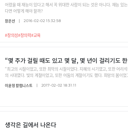
어렸을 때 재능이 있다고 해서 꼭 위대한 사람이 되는 것은 아니다. 재능 있는
다면 어떻게 해야 할까?
장은선
2016-02-02 15:32:58
#창의성
#창의력
#교육
“몇 주가 걸릴 때도 있고 몇 달, 몇 년이 걸리기도 한
“최고의 시절이었고, 또한 최악의 시절이었다. 지혜의 시기였고, 또한 어리석
의 시대였다. 빛의 계절이었고, 또한 어둠의 계절이기도 했다. 희망의 봄이었고
든 것을 가지고 있었지만, 또한 아무것도 갖고 있지 않았다. 우리 모두는 천국
이윤정 칼럼니스트
2017-02-02 18:31:11
가고 있기도 했다.”변혁의 시절을 살아가는 우리의 가슴에 던진 것 같은 이 한 구
랑스대혁명을 시대적 배경으로 한 찰스 디킨스
생각은 길에서 나온다