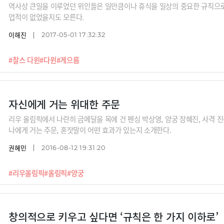
역사상 큰일을 이루었던 위인들은 일만큼이나 휴식을 일상의 중요한 규칙으로
업적이 없었을지도 모른다.
이해진
2017-05-01 17:32:32
#찰스 다윈
#다윈
#게으름
자신에게 거는 위대한 주문
리우 올림픽에서 나란히 금메달을 목에 건 펜싱 박상영, 양궁 장혜진, 사격 진
나에게 거는 주문, 혼잣말이 어떤 효과가 있는지 소개한다.
권혜민
2016-08-12 19:31:20
#리우올림픽
#올림픽
#양궁
창의적으로 키우고 싶다면 ‘규칙은 한 가지 이하로’