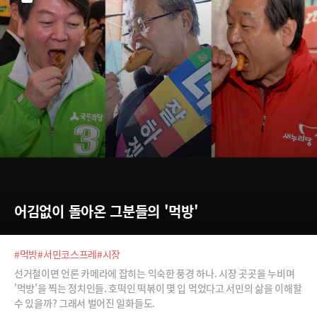
어김없이 돌아온 그분들의 '먹방'
#먹방
#서민코스프레
#시장
선거철이면 언론 카메라에 잡히는 익숙한 풍경 하나. 시장 곳곳을 누비며
'먹방'을 찍는 정치인들. 호떡인 떡볶이 몇 입 먹었다고 서민의 삶을 이해할
수 있을까? 그래서 벌어진 일화들도.