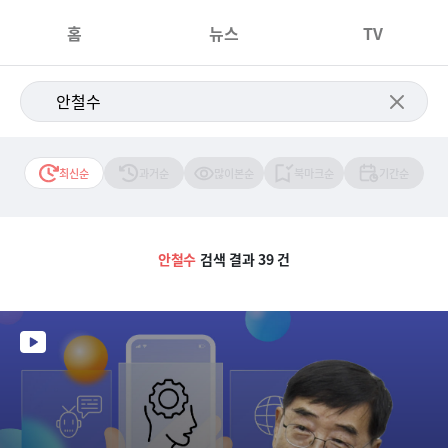
홈
뉴스
TV
최신순
과거순
많이본순
북마크순
기간순
안철수
검색 결과 39 건