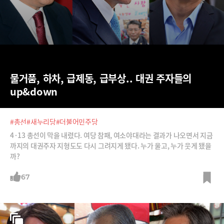
물거품, 하차, 급제동, 급부상.. 대권 주자들의 
up&down
#총선
#새누리당
#더불어민주당
4·13 총선이 막을 내렸다. 여당 참패, 여소야대라는 결과가 나오면서 지금
까지의 대권주자 지형도도 다시 그려지게 됐다. 누가 울고, 누가 웃게 됐을
까?
67