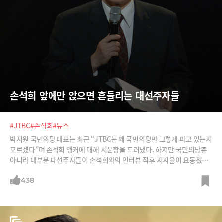
손석희 앞에만 앉으면 흔들리는 대선주자들
#JTBC
#손석희
#뉴스
박지원 국민의당 대표는 최근 “JTBC는 왜 국민의당만 그렇게 파고 있는지
모르겠다”며 손석희 앵커에 대해 서운함을 드러냈다. 하지만 국민의당뿐
아니라 대부분 대선주자들이 손석희와의 인터뷰 직후 지지율이 요동쳤다.
손석희 인터뷰의 힘은 어디서 오는 걸까?
438