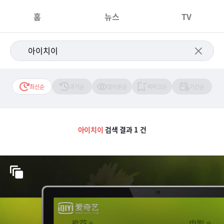
홈
뉴스
TV
최신순
과거순
많이본순
북마크순
기간순
아이치이
검색 결과 1 건