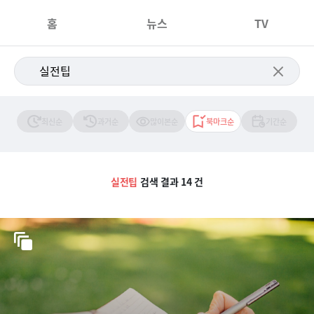
홈
뉴스
TV
최신순
과거순
많이본순
북마크순
기간순
실전팁
검색 결과 14 건