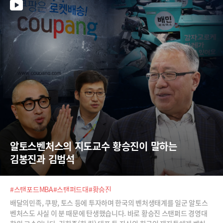
알토스벤처스의 지도교수 황승진이 말하는  
김봉진과 김범석
#스탠포드MBA
#스탠퍼드대
#황승진
배달의민족, 쿠팡, 토스 등에 투자하며 한국의 벤처생태계를 일군 알토스
벤처스도 사실 이 분 때문에 탄생했습니다. 바로 황승진 스탠퍼드 경영대