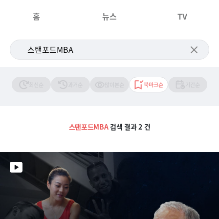
홈
뉴스
TV
최신순
과거순
많이본순
북마크순
기간순
스탠포드MBA
검색 결과 2 건