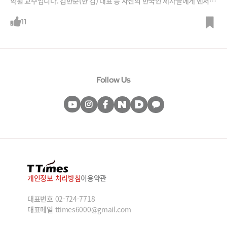
학원 교수입니다. 김한준(한 킴) 대표 등 자신의 한국인 제자들에게 벤처캐
피탈을 만들고 한국 스타트업에 투자할 것을 권유하면서 알토스가 만들어
졌고 그 덕분에 한국에 스타트업 붐이 가능했던 것입니다. 스탠퍼드대 첫
11
한국인 종신교수인 황 교수로부터 35년간 재직하면서 만났던 세계적 리더
들, 그리고 알토스의 창업, 배민과 쿠팡 투자 등에 얽힌 이야기를 들어봅니
다.
Follow Us
개인정보 처리방침
이용약관
대표번호
02-724-7718
대표메일
ttimes6000@gmail.com