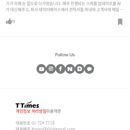
기가 이제 눈 앞으로 다가왔습니다. 매주 진행되는 스케줄 업데이트를 AI
가 대신해주고, 회사 데이터베이스에서 견적서를 꺼내와 고객사에 메일 초
안도 써주죠. 이런 일들이 쌓이고 나면 AI가 결과들을 취합해 성과 관리까
지 해줍니다. 미래의 일이 아닙니다. 곧 업데이트 될 마이크로소프트의 코
11
파일럿 에이전트 기능에서 만나볼 수 있는데요, 언제? 어떻게? 도입될지
송치훈 한국마이크로소프트 모던 워크 솔루션 영업 부문 리드에게 들어보
시죠.
Follow Us
개인정보 처리방침
이용약관
대표번호
02-724-7718
대표메일
ttimes6000@gmail.com