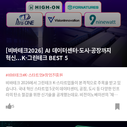
[비바테크2026] AI 데이터센터·도시·공장까지 
혁신...K-그린테크 BEST 5
#비바테크
#K-스타트업
#창업진흥원
비바테크 2026에서 그린테크 K-스타트업들이 본격적으로 주목을 받고 있
습니다. 국내 혁신 스타트업 5곳이 데이터센터, 공장, 도시 등 다양한 인프
라의 탄소 절감을 위한 신기술을 공개했는데요. 비전이노베이션의 '재생플
라스틱 탈가스 노즐', 하이온의 '생분해성 액침냉각유', 에어로원의 '친환
경 수소 저장', 포네이처스의 '미세조류 탄소포집', 나인와트의 '에너지 사
5
용 패턴 AI 진단'까지 핵심 솔루션을 한눈에 정리합니다. 인프라 혁신을 이
끄는 한국 그린테크의 경쟁력을 지금 비바테크2026 현장에서 확인해보세
요.※위 영상은 창업진흥원의 지원을 통해 제작되었습니다.