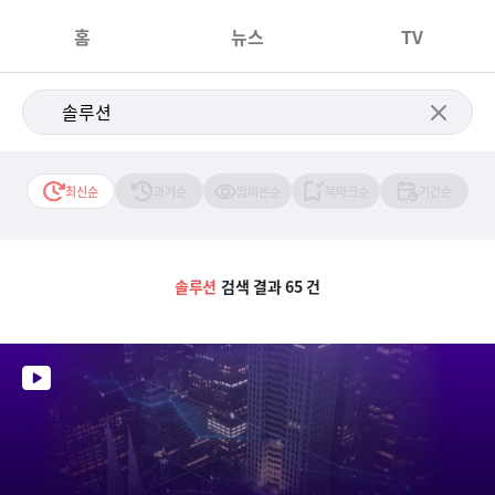
홈
뉴스
TV
최신순
과거순
많이본순
북마크순
기간순
솔루션
검색 결과 65 건