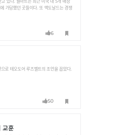
 받고 있다. 월마트는 최근 미국 내 5개 매장
위에 가담했던 곳들이다. 또 맥도날드는 경쟁
s CC, 맥도날드 펜실베니아 북동부 지역 공
6
언으로 테오도어 루즈벨트의 조언을 꼽았다.
50
지 교훈