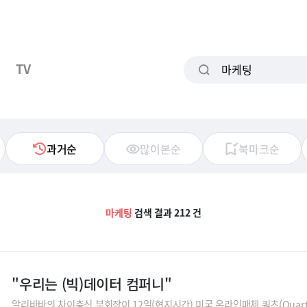
TV
과거순
많이본순
북마크순
마케팅
검색 결과 212 건
"우리는 (빅)데이터 컴퍼니"
알리바바의 차이충신 부회장이 12일(현지시간) 미국 온라인매체 쿼츠(Quar