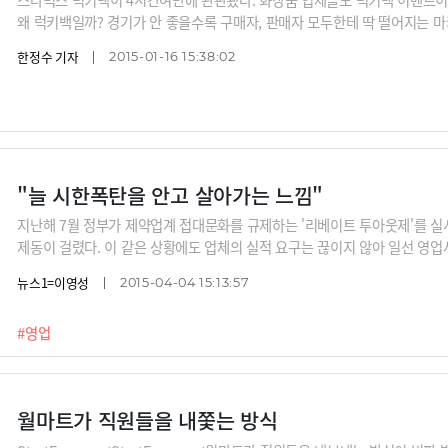
왜 럭키백일까? 경기가 안 좋을수록 구매자, 판매자 모두한테 딱 떨어지는 마
리커 등
한정수 기자
2015-01-16 15:38:02
"늘 시한폭탄을 안고 살아가는 느낌"
지난해 7월 정부가 제약업계 접대문화를 규제하는 '리베이트 투아웃제'를 실
제동이 걸렸다. 이 같은 상황에도 업체의 실적 요구는 끊이지 않아 일선 영업
이미지비트, 머니투데이, 뉴스1
뉴스1=이영성
2015-04-04 15:13:57
#영업
월마트가 직원들을 내쫓는 방식