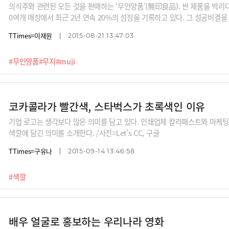
의식주와 관련된 모든 것을 판매하는 ‘무인양품’(無印良品). 싼 제품을 박리다
0여개 매장에서 최근 2년 연속 20%의 성장을 기록하고 있다. 그 성공비결을
단순함과 본질적 기능만 남겼다는 것. 이것이 무인양품의 미학이다. /사진
TTimes=이재원
2015-08-21 13:47:03
#무인양품
#무지
#muji
코카콜라가 빨간색, 스타벅스가 초록색인 이유
기업 로고는 생각보다 많은 의미를 담고 있다. 인쇄업체 칼라패스트와 마케
색깔에 담긴 의미를 소개한다. /사진=Let's CC, 구글
TTimes=구유나
2015-09-14 13:46:58
#색깔
배우 얼굴로 홍보하는 우리나라 영화