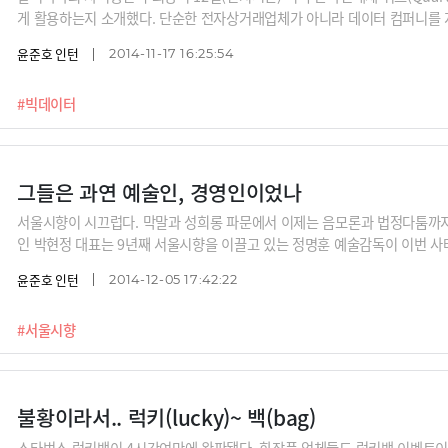
게 활용하는지 소개했다. 단순한 전자상거래업체가 아니라 데이터 컴퍼니를 
룸버그
윤준호 인턴
2014-11-17 16:25:54
#빅데이터
그들은 과연 예술인, 경영인이었나
서울시향이 시끄럽다. 막말과 성희롱 파문에서 이제는 음모론과 법정다툼까지
인 박현정 대표는 9년째 서울시향을 이끌고 있는 정명훈 예술감독이 이번 사태
인'과 '경영인'이 충돌한 것으로 보이는데, 문제는 양쪽이 과연 진짜 예술인,
윤준호 인턴
2014-12-05 17:42:22
진=머니투데이, 뉴스1, 뉴시스
#서울시향
불황이라서.. 럭키(lucky)~ 백(bag)
스타벅스 럭키백이 4시간여만에 완판됐다. 화장품 업체들도 럭키백 이벤트이다