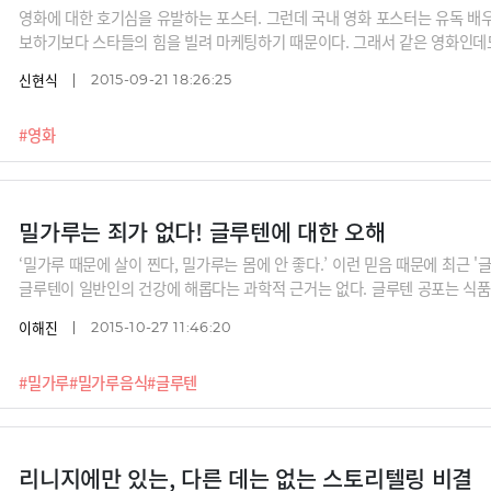
영화에 대한 호기심을 유발하는 포스터. 그런데 국내 영화 포스터는 유독 배우
보하기보다 스타들의 힘을 빌려 마케팅하기 때문이다. 그래서 같은 영화인데도
사진=네이버 영화
신현식
2015-09-21 18:26:25
#영화
밀가루는 죄가 없다! 글루텐에 대한 오해
‘밀가루 때문에 살이 찐다, 밀가루는 몸에 안 좋다.’ 이런 믿음 때문에 최근 '
글루텐이 일반인의 건강에 해롭다는 과학적 근거는 없다. 글루텐 공포는 식
다.
이해진
2015-10-27 11:46:20
#밀가루
#밀가루음식
#글루텐
리니지에만 있는, 다른 데는 없는 스토리텔링 비결