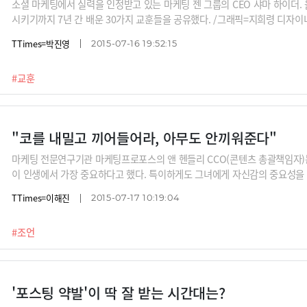
소셜 마케팅에서 실력을 인정받고 있는 마케팅 젠 그룹의 CEO 샤마 하이더.
시키기까지 7년 간 배운 30가지 교훈들을 공유했다. /그래픽=지희령 디자이
그룹
TTimes=박진영
2015-07-16 19:52:15
#교훈
"코를 내밀고 끼어들어라, 아무도 안끼워준다"
마케팅 전문연구기관 마케팅프로포스의 앤 헨들리 CCO(콘텐츠 총괄책임자)
이 인생에서 가장 중요하다고 했다. 특이하게도 그녀에게 자신감의 중요성을 
교습 강사였다. /사진=블룸버그, Letscc, Flickr
TTimes=이해진
2015-07-17 10:19:04
#조언
'포스팅 약발'이 딱 잘 받는 시간대는?