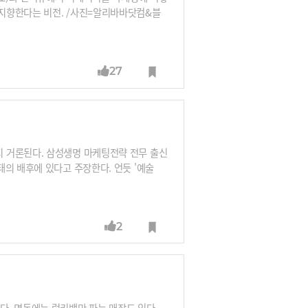
지향한다는 비전. /사진=알리바바닷컴&블
27
 거론된다. 삼성생명 마케팅전략 전무 출신
의 배후에 있다고 주장한다. 언듯 '예술
 경영인의 모습을 보여주었냐는 것이다. /사
2
. 명동에는 럭키백만 파는 매장도 있다.