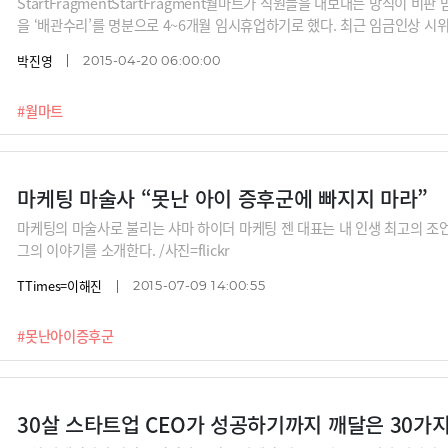
StartFragmentStartFragment월마트가 직원들을 내보내는 방식이 비판
을 ‘배관수리’를 명분으로 4~6개월 임시휴업하기로 했다. 최근 임금인상 시
자 타코벨을 따돌리기 위해 황당한 마케팅 때문에 비난받고 있다. /사진=Let'
박진영
2015-04-20 06:00:00
식 트위터(@McDNEPA)
#월마트
마케팅 마술사 “못난 아이 증후군에 빠지지 마라”
마케팅의 마술사로 불리는 샤마 하이더 마케팅 젠 대표는 내 인생 최고의 조
그의 이야기를 소개한다. /사진=flickr
TTimes=이해진
2015-07-09 14:00:55
#못난아이증후군
30살 스타트업 CEO가 성공하기까지 깨달은 30가