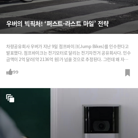
우버의 빅픽처! ‘퍼스트-라스트 마일’ 전략
차량공유회사 우버가 지난 9일 점프바이크(Jump Bikes)를 인수한다고
발표했다. 점프바이크는 전기모터로 달리는 전기자전거 공유회사다. 인수
금액이 2억 달러(약 2136억 원)가 넘을 것으로 추정된다. 그런데 왜 자동
차 공유회사가 자전거 공유회사까지 인수한 걸까? 일단 돈벌이가 될 거라
는 판단이다. 우버는 지난 2월 한 달간 샌프란시스코에서 우버 앱에서 점프
99
바이크를 이용할 수 있는 시범운영을 했다. 이 결과 자전거 1대당 하루 평
균 이용횟수가 6~7회, 주행거리는 2.6마일(1.4km)이었다. 매출은 1대당
하루