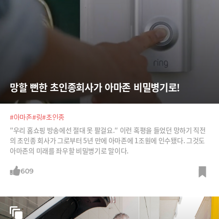
망할 뻔한 초인종회사가 아마존 비밀병기로!
#아마존
#링
#초인종
″우리 홈쇼핑 방송에선 절대 못 팔걸요.″ 이런 혹평을 들었던 망하기 직전
의 초인종 회사가 그로부터 5년 만에 아마존에 1조원에 인수됐다. 그것도
아마존의 미래를 좌우할 비밀병기로 말이다.
609