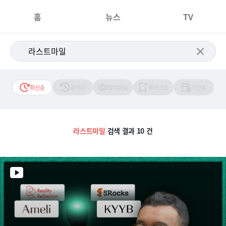
홈
뉴스
TV
최신순
과거순
많이본순
북마크순
기간순
라스트마일
검색 결과 10 건