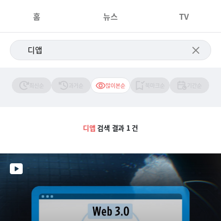
홈
뉴스
TV
최신순
과거순
많이본순
북마크순
기간순
디앱
검색 결과 1 건