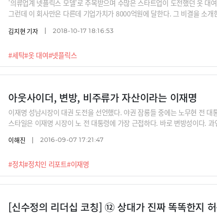
'의류업계 넷플릭스 모델'로 주목받으며 수많은 스타트업이 도전했던 옷 대여
그런데 이 회사만은 다른데 기업가치가 8000억원에 달한다. 그 비결을 소
김지현 기자
2018-10-17 18:16:53
#세탁
#옷 대여
#넷플릭스
아웃사이더, 변방, 비주류가 자산이라는 이재명
이재명 성남시장이 대권 도전을 선언했다. 야권 잠룡들 중에는 노무현 전 대
스타일은 이재명 시장이 노 전 대통령에 가장 근접하다. 바로 변방성이다. 과
있을까?
이해진
2016-09-07 17:21:47
#정치
#정치인 리포트
#이재명
[신수정의 리더십 코칭] ⑫ 상대가 진짜 똑똑한지 