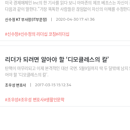
미국 경제매체인 Inc의 한 기사를 읽다 보니 아마존의 제프 베조스는 자신이 
다음과 같이 말한다."가장 똑똑한 사람들은 끊임없이 자신의 이해를 수정한다
다시 고려해본다. 그들은 기존 사고에 대항하는 새로운 관점, 정보, 생각, 모순
신수정 KT 부사장(IT부문장)
2020-04-30 17:41:36
각이 잘못되었다면 언제든 바꾼다."그런데 많은 리더가 새로운 정보가 들어왔
꾸지 않는다. 왜일까? 자신의 의사결정을 바꾸
#신수정
#신수정의 리더십 코칭
#리더십
리더가 되려면 알아야 할 ‘디모클레스의 칼’
탄핵이 마무리되고 이제 본격적인 대선 국면. 5월9일까지 딱 두 달밖에 남지
어야 할 ‘디모클레스의 칼’.
조우성 변호사
2017-03-15 15:12:34
#조우성
#조우성 변호사
#생활인문학