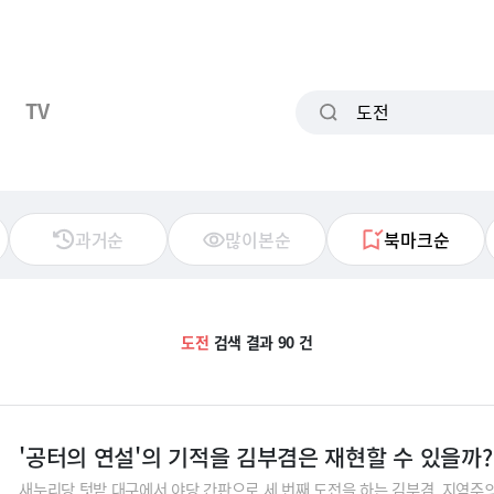
TV
과거순
많이본순
북마크순
도전
검색 결과 90 건
'공터의 연설'의 기적을 김부겸은 재현할 수 있을까?
새누리당 텃밭 대구에서 야당 간판으로 세 번째 도전을 하는 김부겸. 지역주