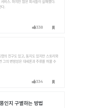
 서비스. 하지만 많은 회사들이 실패했다.
개한다.
338
통령의 친구도 있고, 동지도 있지만 스토리와
연 그의 변방성은 대세론과 주류를 허물 수
334
허풍인지 구별하는 방법