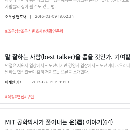
사람들의 짐이 될 수도 있는 법.
조우성 변호사
2016-03-09 19:02:34
#조우성
#조우성변호사
#생활인문학
면접은 지원자 입장에서도 도전이지만 경영자 입장에서도 도전이다. <오리디
말하는 면접관들이 흔히 저지르는 오류를 소개한다.
이재원 기자
2017-08-09 19:19:19
#직장
#면접
#구인
MIT 공학박사가 풀어내는 운(運) 이야기(64)