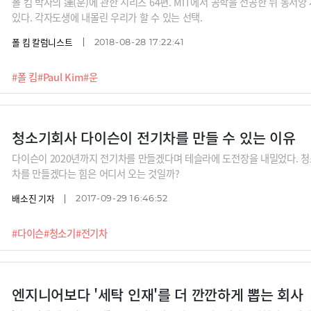
폴 킴 박사의 運(운)에 관한 시리즈 64편. MIT에서 공학을 전공한 뒤 동
있다. 각자도생에 내몰린 우리가 할 수 있는 선택.
폴 킴 칼럼니스트
2018-08-28 17:22:41
#폴 킴
#Paul Kim
#운
청소기회사 다이슨이 전기차를 만들 수 있는 이유
다이슨이 2020년까지 전기차를 만들겠다며 테슬라에 도전장을 내밀었다. 
차를 만들겠다는 힘은 어디서 오는 것일까?
배소진 기자
2017-09-29 16:46:52
#다이슨
#청소기
#전기차
엔지니어보다 '세탁 인재'를 더 깐깐하게 뽑는 회사