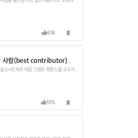
618
말 잘하는 사람(best talker)을 뽑을 것인가, 기여할 사람(best contributor)을 뽑을 것인가
널스>의 저자 아담 그랜트 와튼스쿨 교수가
575